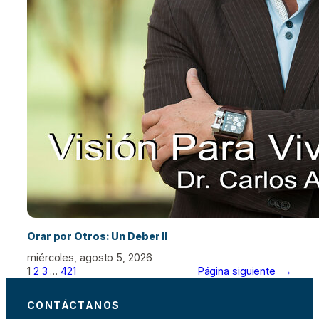
Orar por Otros: Un Deber II
miércoles, agosto 5, 2026
1
2
3
…
421
Página siguiente
→
CONTÁCTANOS