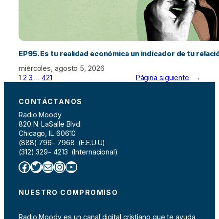
EP95. Es tu realidad económica un indicador de tu relac
miércoles, agosto 5, 2026
1
2
3
…
421
Página siguiente
→
CONTÁCTANOS
Radio Moody
820 N. LaSalle Blvd.
Chicago, IL 60610
(888) 796- 7968 (E.E.U.U)
(312) 329- 4213 (Internacional)
Facebook
Twitter
Correo electrónico
Instagram
YouTube
NUESTRO COMPROMISO
Radio Moody es un canal digital cristiano que te ayuda