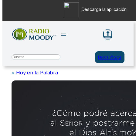
¡Descarga la aplicación!
Saltar
al
contenido
Search
Dona Ahora
<
Hoy en la Palabra