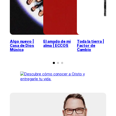
Algo nuevo |
El amado de mi
Toda la tierra |
Pu
Casa de Dios
alma | ECCOS
Factor de
Ge
Música
Cambio