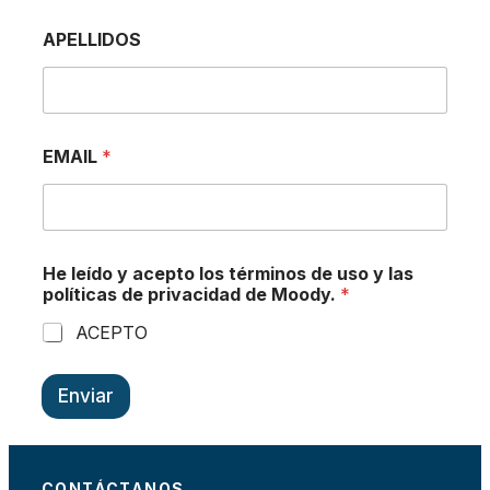
APELLIDOS
EMAIL
*
y
He leído y acepto los términos de uso y las
N
políticas de privacidad de Moody.
*
O
M
ACEPTO
B
R
E
Enviar
t
é
r
m
i
CONTÁCTANOS