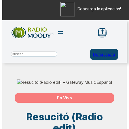
¡Descarga la aplicación!
Saltar
al
contenido
Search
Dona Ahora
En Vivo
Resucitó (Radio
edit)