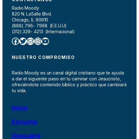
n
Radio Moody
o
820 N. LaSalle Blvd.
s
Chicago, IL 60610
(888) 796- 7968 (E.E.U.U)
(312) 329- 4213 (Internacional)
Facebook
Twitter
Correo electrónico
Instagram
YouTube
NUESTRO COMPROMISO
Radio Moody es un canal digital cristiano que te ayuda
a dar el siguiente paso en tu caminar con Jesucristo,
ofreciéndote contenido bíblico y práctico que cambiará
tu vida.
Inicio
Escucha
Descubre