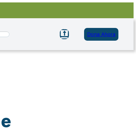
Dona Ahora
le