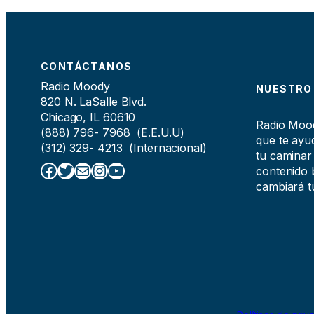
CONTÁCTANOS
Radio Moody
NUESTRO
820 N. LaSalle Blvd.
Chicago, IL 60610
Radio Moody
(888) 796- 7968 (E.E.U.U)
que te ayud
(312) 329- 4213 (Internacional)
tu caminar
Facebook
Twitter
Correo electrónico
Instagram
YouTube
contenido b
cambiará tu