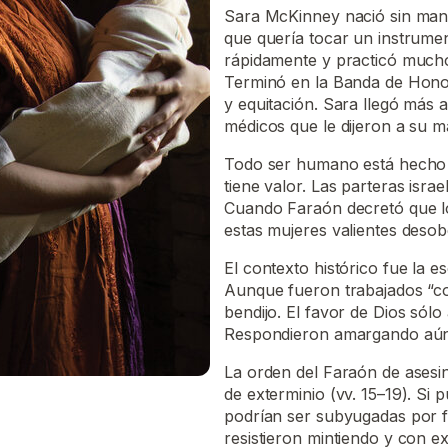
Sara McKinney nació sin manos
que quería tocar un instrume
rápidamente y practicó mucho
Terminó en la Banda de Honor
y equitación. Sara llegó más a
médicos que le dijeron a su ma
Todo ser humano está hecho a
tiene valor. Las parteras isra
Cuando Faraón decretó que los
estas mujeres valientes desob
El contexto histórico fue la esc
Aunque fueron trabajados “co
bendijo. El favor de Dios sólo
Respondieron amargando aún m
La orden del Faraón de asesin
de exterminio (vv. 15–19). Si
podrían ser subyugadas por f
resistieron mintiendo y con e