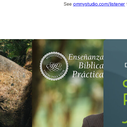
See
omnystudio.com/listener