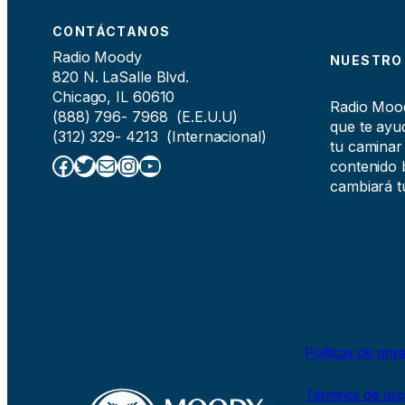
CONTÁCTANOS
Radio Moody
NUESTRO
820 N. LaSalle Blvd.
Chicago, IL 60610
Radio Moody
(888) 796- 7968 (E.E.U.U)
que te ayud
(312) 329- 4213 (Internacional)
tu caminar
Facebook
Twitter
Correo electrónico
Instagram
YouTube
contenido b
cambiará tu
Políticas de priv
Términos de uso