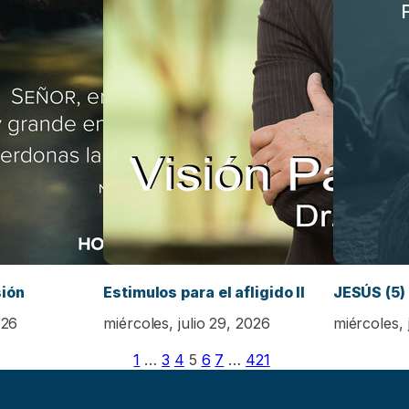
sión
Estimulos para el afligido II
JESÚS (5)
026
miércoles, julio 29, 2026
miércoles, 
1
…
3
4
5
6
7
…
421