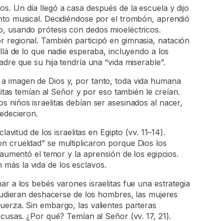
. Un día llegó a casa después de la escuela y dijo
nto musical. Decidiéndose por el trombón, aprendió
, usando prótesis con dedos mioeléctricos.
 regional. También participó en gimnasia, natación
llá de lo que nadie esperaba, incluyendo a los
dre que su hija tendría una “vida miserable”.
 imagen de Dios y, por tanto, toda vida humana
elitas temían al Señor y por eso también le creían.
 niños israelitas debían ser asesinados al nacer,
edecieron.
lavitud de los israelitas en Egipto (vv. 11–14).
n crueldad” se multiplicaron porque Dios los
 aumentó el temor y la aprensión de los egipcios.
ás la vida de los esclavos.
ar a los bebés varones israelitas fue una estrategia
 pudieran deshacerse de los hombres, las mujeres
uerza. Sin embargo, las valientes parteras
xcusas. ¿Por qué? Temían al Señor (vv. 17, 21).