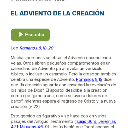
EL ADVIENTO DE LA CREACIÓN
Escucha
Lee
Romanos 8:18–20
Muchas personas celebran el Adviento encendiendo
velas. Otros abren pequeños compartimentos en un
calendario de Adviento para revelar un versículo
bíblico, o incluso un caramelo. Pero la creación también
celebra una especie de Adviento.
Romanos 8:19
dice
que “la creación aguarda con ansiedad la revelación de
los hijos de Dios”. El apóstol describe a la creación
como que “gime a una, como si tuviera dolores de
parto”, mientras espera el regreso de Cristo y la nueva
creación (v. 22).
Este gemido es figurativo y se hace eco en varios
pasajes del Antiguo Testamento (
Isaías 66:8
;
Jeremías
4:31
;
Miqueas 4:8–9
). Jesús habló que “será apenas el