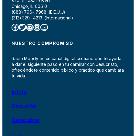
820 N. LaSalle Blvd.
Chicago, IL 60610
(888) 796- 7968 (E.E.U.U)
(312) 329- 4213 (Internacional)
Facebook
Twitter
Correo electrónico
Instagram
YouTube
NUESTRO COMPROMISO
Radio Moody es un canal digital cristiano que te ayuda
a dar el siguiente paso en tu caminar con Jesucristo,
ofreciéndote contenido bíblico y práctico que cambiará
tu vida.
Inicio
Escucha
Descubre