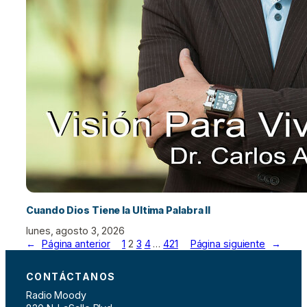
Cuando Dios Tiene la Ultima Palabra II
lunes, agosto 3, 2026
←
Página anterior
1
2
3
4
…
421
Página siguiente
→
CONTÁCTANOS
Radio Moody