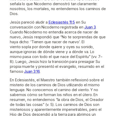
señala lo que Nicodemo demostró tan claramente:
nosotros, los mortales, no entendemos los caminos de
Dios.
Jesús pareció aludir a
Eclesiastés 11:5
en Su
conversación con Nicodemo registrada en
Juan 3
.
Cuando Nicodemo no entendía acerca de nacer de
nuevo, Jesús respondió que “No te sorprendas de que
haya dicho: ‘Tienen que nacer de nuevo’. El
viento sopla por donde quiere y oyes su sonido,
aunque ignoras de dónde viene y a dónde va. Lo
mismo pasa con todo el que nace del Espíritu” (vv. 7–
8). Luego, Jesús hizo la transición para presagiar Su
propia muerte y presentó el evangelio, resumido en el
famoso
Juan 3:16
.
En Eclesiastés, el Maestro también reflexionó sobre el
misterio de los caminos de Dios utilizando el mismo
lenguaje. No conocemos el camino del viento. Y no
sabemos cómo se forman los niños en el útero. En
resumen, no entendemos “la obra de Dios, el Creador
de todas las cosas” (v. 5). Los caminos de Dios son
misteriosos y aparentemente impenetrables, pero el
Hijo de Dios descendió a la tierra para abrirnos un