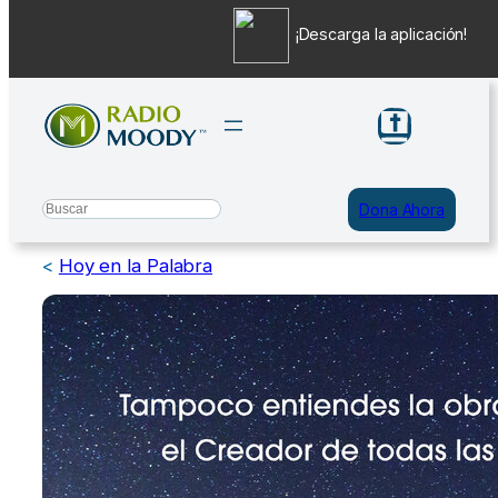
¡Descarga la aplicación!
Saltar
al
contenido
Search
Dona Ahora
<
Hoy en la Palabra