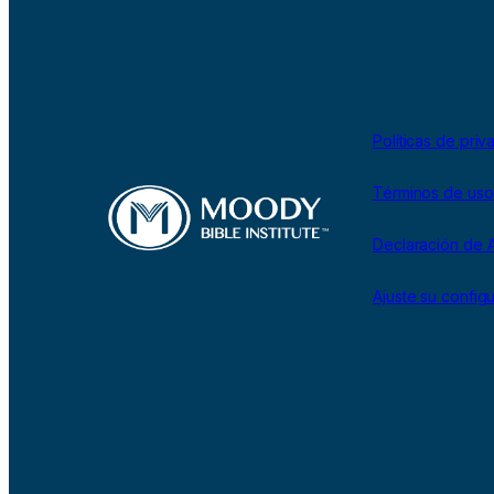
Políticas de priv
Términos de uso
Declaración de A
Ajuste su config