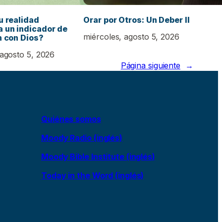
u realidad
Orar por Otros: Un Deber II
 un indicador de
miércoles, agosto 5, 2026
n con Dios?
 agosto 5, 2026
Página siguiente
→
Quiénes somos
Moody Radio (inglés)
Moody Bible Institute (inglés)
Today in the Word (inglés)