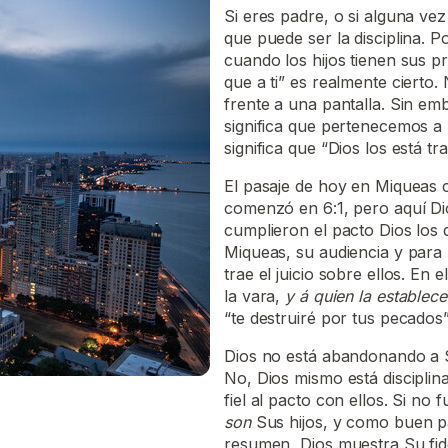
Si eres padre, o si alguna v
que puede ser la disciplina. Po
cuando los hijos tienen sus p
que a ti” es realmente cierto.
frente a una pantalla. Sin emb
significa que pertenecemos a u
significa que “Dios los está t
El pasaje de hoy en Miqueas c
comenzó en 6:1, pero aquí Di
cumplieron el pacto Dios los d
Miqueas, su audiencia y para
trae el juicio sobre ellos. En
la vara,
y á quien la establece
“te destruiré por tus pecados”
Dios no está abandonando a S
No, Dios mismo está discipli
fiel al pacto con ellos. Si no
son
Sus hijos, y como buen pad
resumen, Dios muestra Su fide