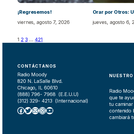
¡Regresemos!
Orar por Otros: U
viernes, agosto 7, 2026
jueves, agosto 6, 
1
2
3
…
421
CONTÁCTANOS
Radio Moody
NUESTRO
820 N. LaSalle Blvd.
Chicago, IL 60610
Radio Moody
(888) 796- 7968 (E.E.U.U)
que te ayud
(312) 329- 4213 (Internacional)
tu caminar
Facebook
Twitter
Correo electrónico
Instagram
YouTube
contenido b
cambiará tu