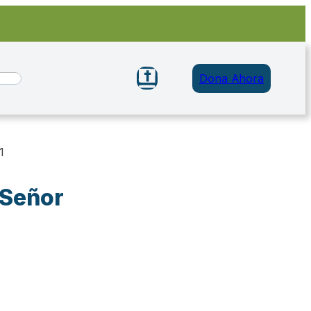
Dona Ahora
1
 Señor