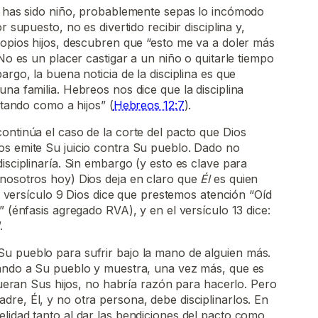
ez has sido niño, probablemente sepas lo incómodo
r supuesto, no es divertido recibir disciplina y,
ropios hijos, descubren que “esto me va a doler más
 No es un placer castigar a un niño o quitarle tiempo
argo, la buena noticia de la disciplina es que
na familia. Hebreos nos dice que la disciplina
ratando como a hijos” (
Hebreos 12:7
).
ontinúa el caso de la corte del pacto que Dios
os emite Su juicio contra Su pueblo. Dado no
isciplinaría. Sin embargo (y esto es clave para
 nosotros hoy) Dios deja en claro que
Él
es quien
 el versículo 9 Dios dice que prestemos atención “Oíd
” (énfasis agregado RVA), y en el versículo 13 dice:
.
u pueblo para sufrir bajo la mano de alguien más.
nando a Su pueblo y muestra, una vez más, que es
 fueran Sus hijos, no habría razón para hacerlo. Pero
re, Él, y no otra persona, debe disciplinarlos. En
lidad tanto al dar las bendiciones del pacto como