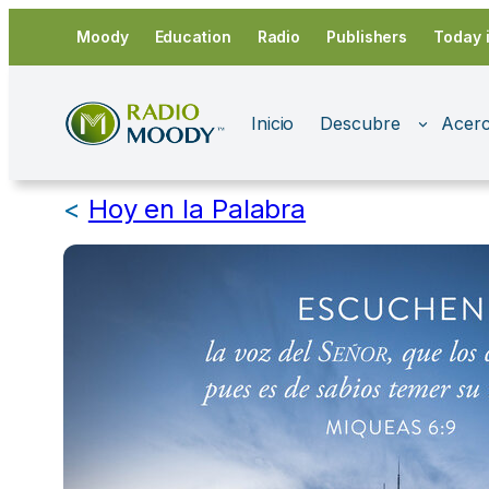
Saltar
Moody
Education
Radio
Publishers
Today 
al
contenido
Inicio
Descubre
Acerc
<
Hoy en la Palabra