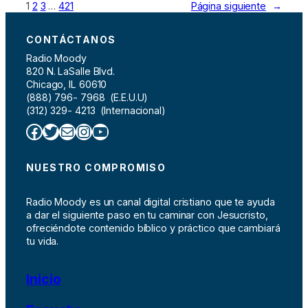
1
2
3
…
421
Página siguiente
→
CONTÁCTANOS
Radio Moody
820 N. LaSalle Blvd.
Chicago, IL 60610
(888) 796- 7968 (E.E.U.U)
(312) 329- 4213 (Internacional)
Facebook
Twitter
Correo electrónico
Instagram
YouTube
NUESTRO COMPROMISO
Radio Moody es un canal digital cristiano que te ayuda
a dar el siguiente paso en tu caminar con Jesucristo,
ofreciéndote contenido bíblico y práctico que cambiará
tu vida.
Inicio