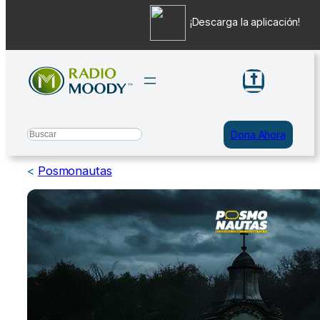
¡Descarga la aplicación!
Saltar
al
contenido
Search
Dona Ahora
<
Posmonautas