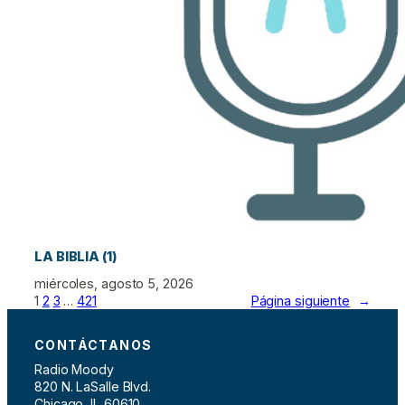
LA BIBLIA (1)
miércoles, agosto 5, 2026
1
2
3
…
421
Página siguiente
→
CONTÁCTANOS
Radio Moody
820 N. LaSalle Blvd.
Chicago, IL 60610