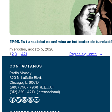
EP95. Es tu realidad económica un indicador de tu relac
miércoles, agosto 5, 2026
1
2
3
…
421
Página siguiente
→
CONTÁCTANOS
Radio Moody
820 N. LaSalle Blvd.
Chicago, IL 60610
(888) 796- 7968 (E.E.U.U)
(312) 329- 4213 (Internacional)
Facebook
Twitter
Correo electrónico
Instagram
YouTube