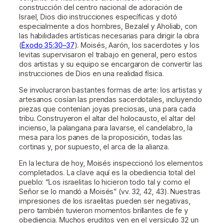
construcción del centro nacional de adoración de
Israel, Dios dio instrucciones específicas y dotó
especialmente a dos hombres, Bezalel y Aholiab, con
las habilidades artísticas necesarias para dirigir la obra
(
Éxodo 35:30–37
). Moisés, Aarón, los sacerdotes y los
levitas supervisaron el trabajo en general, pero estos
dos artistas y su equipo se encargaron de convertir las
instrucciones de Dios en una realidad física.
Se involucraron bastantes formas de arte: los artistas y
artesanos cosían las prendas sacerdotales, incluyendo
piezas que contenían joyas preciosas, una para cada
tribu. Construyeron el altar del holocausto, el altar del
incienso, la palangana para lavarse, el candelabro, la
mesa para los panes de la proposición, todas las
cortinas y, por supuesto, el arca de la alianza.
En la lectura de hoy, Moisés inspeccionó los elementos
completados. La clave aquí es la obediencia total del
pueblo: “Los israelitas lo hicieron todo tal y como el
Señor se lo mandó a Moisés” (vv. 32, 42, 43). Nuestras
impresiones de los israelitas pueden ser negativas,
pero también tuvieron momentos brillantes de fe y
obediencia. Muchos eruditos ven en el versículo 32 un