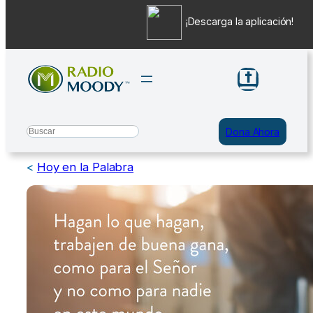
¡Descarga la aplicación!
Saltar
al
contenido
Search
Dona Ahora
<
Hoy en la Palabra