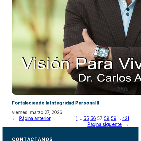
Fortaleciendo la Integridad Personal II
viernes, marzo 27, 2026
←
Página anterior
1
…
55
56
57
58
59
…
421
Página siguiente
→
CONTÁCTANOS