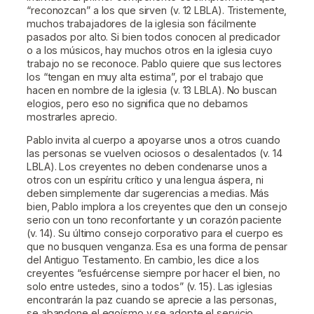
“reconozcan” a los que sirven (v. 12 LBLA). Tristemente,
muchos trabajadores de la iglesia son fácilmente
pasados ​​por alto. Si bien todos conocen al predicador
o a los músicos, hay muchos otros en la iglesia cuyo
trabajo no se reconoce. Pablo quiere que sus lectores
los “tengan en muy alta estima”, por el trabajo que
hacen en nombre de la iglesia (v. 13 LBLA). No buscan
elogios, pero eso no significa que no debamos
mostrarles aprecio.
Pablo invita al cuerpo a apoyarse unos a otros cuando
las personas se vuelven ociosos o desalentados (v. 14
LBLA). Los creyentes no deben condenarse unos a
otros con un espíritu crítico y una lengua áspera, ni
deben simplemente dar sugerencias a medias. Más
bien, Pablo implora a los creyentes que den un consejo
serio con un tono reconfortante y un corazón paciente
(v. 14). Su último consejo corporativo para el cuerpo es
que no busquen venganza. Esa es una forma de pensar
del Antiguo Testamento. En cambio, les dice a los
creyentes “esfuércense siempre por hacer el bien, no
solo entre ustedes, sino a todos” (v. 15). Las iglesias
encontrarán la paz cuando se aprecie a las personas,
se abandone el egoísmo y se adopte el servicio.