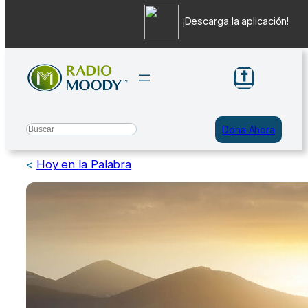
¡Descarga la aplicación!
Saltar
al
contenido
Search
Dona Ahora
<
Hoy en la Palabra