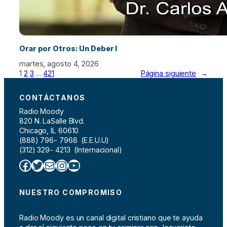
Orar por Otros: Un Deber I
martes, agosto 4, 2026
1
2
3
…
421
Página siguiente
→
CONTÁCTANOS
Radio Moody
820 N. LaSalle Blvd.
Chicago, IL 60610
(888) 796- 7968 (E.E.U.U)
(312) 329- 4213 (Internacional)
Facebook
Twitter
Correo electrónico
Instagram
YouTube
NUESTRO COMPROMISO
Radio Moody es un canal digital cristiano que te ayuda