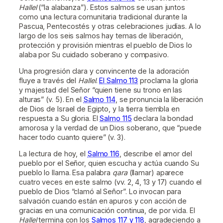
Hallel
(“la alabanza”). Estos salmos se usan juntos
como una lectura comunitaria tradicional durante la
Pascua, Pentecostés y otras celebraciones judías. A lo
largo de los seis salmos hay temas de liberación,
protección y provisión mientras el pueblo de Dios lo
alaba por Su cuidado soberano y compasivo.
Una progresión clara y convincente de la adoración
fluye a través del
Hallel
.
El Salmo 113
proclama la gloria
y majestad del Señor “quien tiene su trono en las
alturas” (v. 5). En el
Salmo 114
, se pronuncia la liberación
de Dios de Israel de Egipto, y la tierra tiembla en
respuesta a Su gloria. El
Salmo 115
declara la bondad
amorosa y la verdad de un Dios soberano, que “puede
hacer todo cuanto quiere” (v. 3).
La lectura de hoy, el
Salmo 116
, describe el amor del
pueblo por el Señor, quien escucha y actúa cuando Su
pueblo lo llama. Esa palabra
qara
(llamar) aparece
cuatro veces en este salmo (vv. 2, 4, 13 y 17) cuando el
pueblo de Dios “clamó al Señor”. Lo invocan para
salvación cuando están en apuros y con acción de
gracias en una comunicación continua, de por vida. El
Hallel
termina con los
Salmos 117 y 118
, agradeciendo a