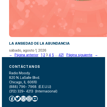
LA ANSIEDAD DE LA ABUNDANCIA
sábado, agosto 1, 2026
←
Página anterior
1
2
3
4
5
…
421
Página siguiente
→
CONTÁCTANOS
Radio Moody
820 N. LaSalle Blvd.
Chicago, IL 60610
(888) 796- 7968 (E.E.U.U)
(312) 329- 4213 (Internacional)
Facebook
Twitter
Correo electrónico
Instagram
YouTube