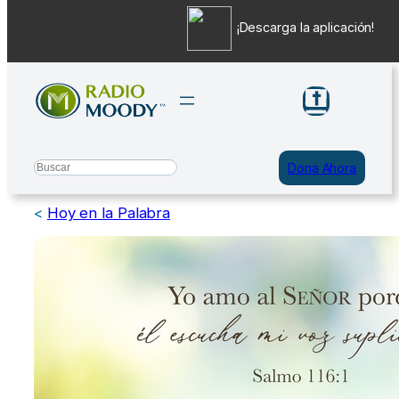
¡Descarga la aplicación!
Saltar
al
contenido
Search
Dona Ahora
<
Hoy en la Palabra