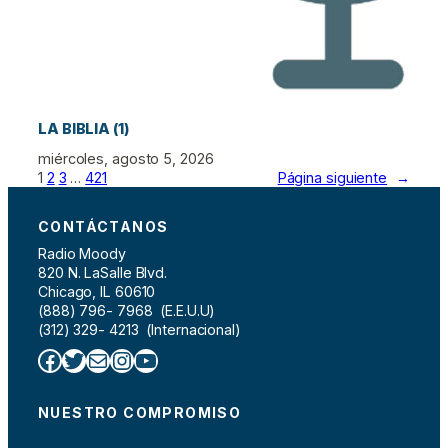
LA BIBLIA (1)
miércoles, agosto 5, 2026
1
2
3
…
421
Página siguiente
→
CONTÁCTANOS
Radio Moody
820 N. LaSalle Blvd.
Chicago, IL 60610
(888) 796- 7968 (E.E.U.U)
(312) 329- 4213 (Internacional)
Facebook
Twitter
Correo electrónico
Instagram
YouTube
NUESTRO COMPROMISO