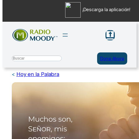
¡Descarga la aplicación!
Saltar
al
contenido
Search
Dona Ahora
<
Hoy en la Palabra