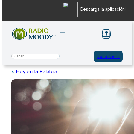
¡Descarga la aplicación!
Saltar
al
contenido
Search
Dona Ahora
<
Hoy en la Palabra