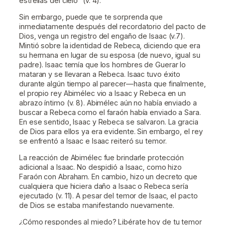
estrellas del cielo” (v. 4).
Sin embargo, puede que te sorprenda que
inmediatamente después del recordatorio del pacto de
Dios, venga un registro del engaño de Isaac (v.7).
Mintió sobre la identidad de Rebeca, diciendo que era
su hermana en lugar de su esposa (de nuevo, igual su
padre). Isaac temía que los hombres de Guerar lo
mataran y se llevaran a Rebeca. Isaac tuvo éxito
durante algún tiempo al parecer—hasta que finalmente,
el propio rey Abimélec vio a Isaac y Rebeca en un
abrazo íntimo (v. 8). Abimélec aún no había enviado a
buscar a Rebeca como el faraón había enviado a Sara.
En ese sentido, Isaac y Rebeca se salvaron. La gracia
de Dios para ellos ya era evidente. Sin embargo, el rey
se enfrentó a Isaac e Isaac reiteró su temor.
La reacción de Abimélec fue brindarle protección
adicional a Isaac. No despidió a Isaac, como hizo
Faraón con Abraham. En cambio, hizo un decreto que
cualquiera que hiciera daño a Isaac o Rebeca sería
ejecutado (v. 11). A pesar del temor de Isaac, el pacto
de Dios se estaba manifestando nuevamente.
¿Cómo respondes al miedo? Libérate hoy de tu temor