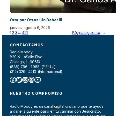
Orar por Otros: Un Deber III
jueves, agosto 6, 2026
1
2
3
…
421
Página siguiente
→
CONTÁCTANOS
Radio Moody
820 N. LaSalle Blvd.
Chicago, IL 60610
(888) 796- 7968 (E.E.U.U)
(312) 329- 4213 (Internacional)
Facebook
Twitter
Correo electrónico
Instagram
YouTube
NUESTRO COMPROMISO
Radio Moody es un canal digital cristiano que te ayuda
a dar el siguiente paso en tu caminar con Jesucristo,