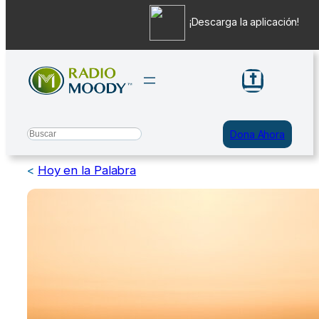
¡Descarga la aplicación!
Saltar
al
contenido
Search
Dona Ahora
<
Hoy en la Palabra