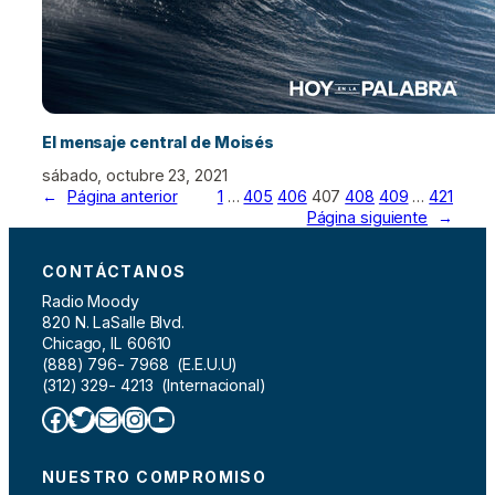
El mensaje central de Moisés
sábado, octubre 23, 2021
←
Página anterior
1
…
405
406
407
408
409
…
421
Página siguiente
→
CONTÁCTANOS
Radio Moody
820 N. LaSalle Blvd.
Chicago, IL 60610
(888) 796- 7968 (E.E.U.U)
(312) 329- 4213 (Internacional)
Facebook
Twitter
Correo electrónico
Instagram
YouTube
NUESTRO COMPROMISO