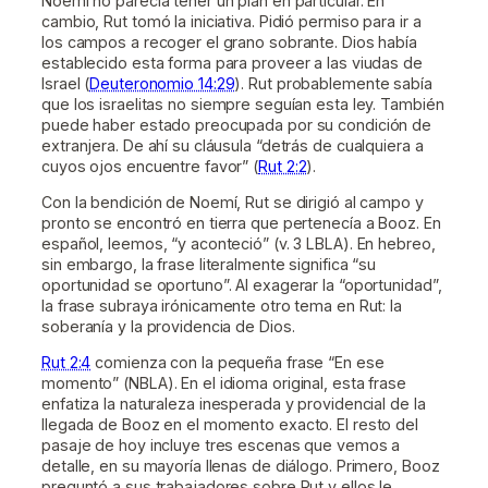
Noemí no parecía tener un plan en particular. En
cambio, Rut tomó la iniciativa. Pidió permiso para ir a
los campos a recoger el grano sobrante. Dios había
establecido esta forma para proveer a las viudas de
Israel (
Deuteronomio 14:29
). Rut probablemente sabía
que los israelitas no siempre seguían esta ley. También
puede haber estado preocupada por su condición de
extranjera. De ahí su cláusula “detrás de cualquiera a
cuyos ojos encuentre favor” (
Rut 2:2
).
Con la bendición de Noemí, Rut se dirigió al campo y
pronto se encontró en tierra que pertenecía a Booz. En
español, leemos, “y aconteció” (v. 3 LBLA). En hebreo,
sin embargo, la frase literalmente significa “su
oportunidad se oportuno”. Al exagerar la “oportunidad”,
la frase subraya irónicamente otro tema en Rut: la
soberanía y la providencia de Dios.
Rut 2:4
comienza con la pequeña frase “En ese
momento” (NBLA). En el idioma original, esta frase
enfatiza la naturaleza inesperada y providencial de la
llegada de Booz en el momento exacto. El resto del
pasaje de hoy incluye tres escenas que vemos a
detalle, en su mayoría llenas de diálogo. Primero, Booz
preguntó a sus trabajadores sobre Rut y ellos le