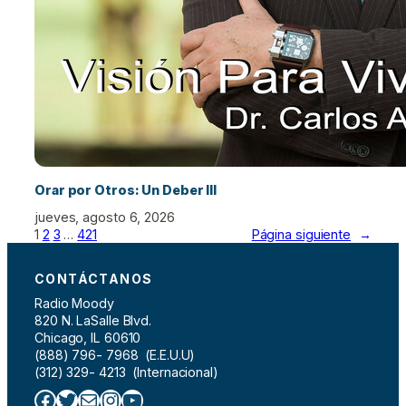
Orar por Otros: Un Deber III
jueves, agosto 6, 2026
1
2
3
…
421
Página siguiente
→
CONTÁCTANOS
Radio Moody
820 N. LaSalle Blvd.
Chicago, IL 60610
(888) 796- 7968 (E.E.U.U)
(312) 329- 4213 (Internacional)
Facebook
Twitter
Correo electrónico
Instagram
YouTube