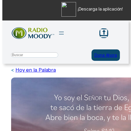
¡Descarga la aplicación!
Saltar
al
contenido
Search
Dona Ahora
<
Hoy en la Palabra