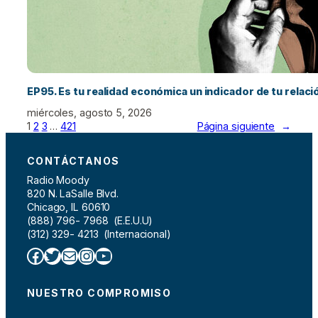
EP95. Es tu realidad económica un indicador de tu relac
miércoles, agosto 5, 2026
1
2
3
…
421
Página siguiente
→
CONTÁCTANOS
Radio Moody
820 N. LaSalle Blvd.
Chicago, IL 60610
(888) 796- 7968 (E.E.U.U)
(312) 329- 4213 (Internacional)
Facebook
Twitter
Correo electrónico
Instagram
YouTube
NUESTRO COMPROMISO