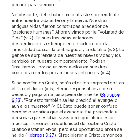
pecado para siempre.
No obstante, debe haber un contraste sorprendente
entre nuestra vida anterior y la nueva. Nuestras
antiguas vidas fueron construidas alrededor de
“pasiones humanas”. Ahora vivimos por la “voluntad de
Dios” (v. 2). En nuestras vidas anteriores,
desperdiciamos el tiempo en pecados como la
inmoralidad sexual, la embriaguez y la idolatría (v. 3). La
gente se sorprenderá de nuestras nuevas vidas y los
cambios en nuestro comportamiento. Podrían
“insultarnos” por no unirnos a ellos en nuestros
comportamientos pecaminosos anteriores (v. 4).
Si no confían en Cristo, serán ellos los sorprendidos en
el Día del Juicio (v. 5). Serán responsables por su
pecado y pagarán la justa pena de muerte (
Romanos
6:23
). “Por esto también se les predicó el evangelio
aun a los muertos” (v. 6). Esto puede sonar confuso,
pero solo significa que el evangelio fue predicado a
personas que estaban vivas pero que ahora están
muertas. Tuvieron la oportunidad de recibir a Cristo
cuando estaban vivos, pero esa oportunidad ahora se
ha ido (
Hebreos 9:27
). Si recibieron a Cristo, entonces