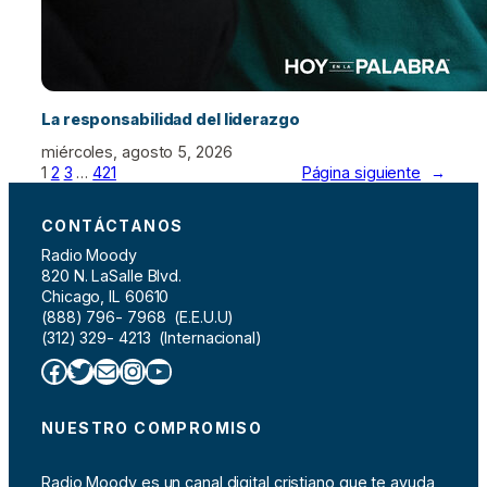
La responsabilidad del liderazgo
miércoles, agosto 5, 2026
1
2
3
…
421
Página siguiente
→
CONTÁCTANOS
Radio Moody
820 N. LaSalle Blvd.
Chicago, IL 60610
(888) 796- 7968 (E.E.U.U)
(312) 329- 4213 (Internacional)
Facebook
Twitter
Correo electrónico
Instagram
YouTube
NUESTRO COMPROMISO
Radio Moody es un canal digital cristiano que te ayuda