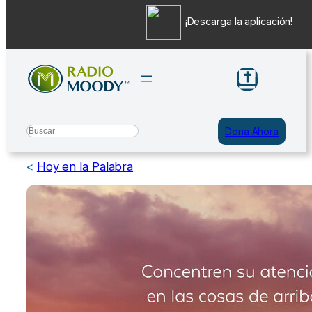
¡Descarga la aplicación!
Saltar
al
contenido
Search
Dona Ahora
<
Hoy en la Palabra