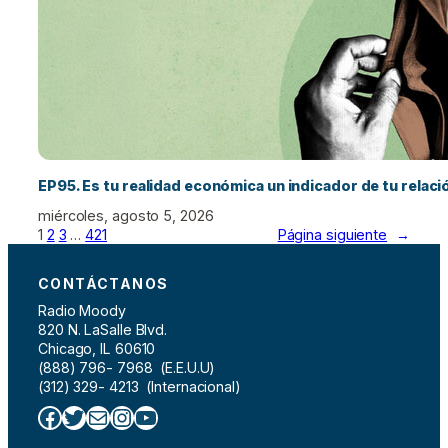
EP95. Es tu realidad económica un indicador de tu relac
miércoles, agosto 5, 2026
1
2
3
…
421
Página siguiente
→
CONTÁCTANOS
Radio Moody
820 N. LaSalle Blvd.
Chicago, IL 60610
(888) 796- 7968 (E.E.U.U)
(312) 329- 4213 (Internacional)
Facebook
Twitter
Correo electrónico
Instagram
YouTube