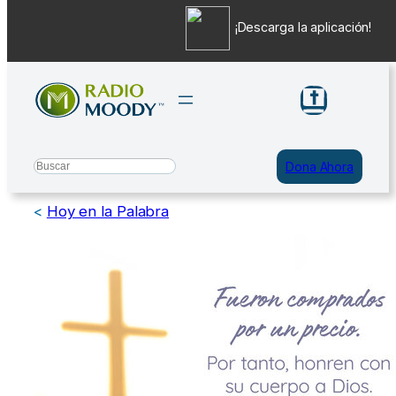
¡Descarga la aplicación!
Saltar
al
contenido
Search
Dona Ahora
<
Hoy en la Palabra