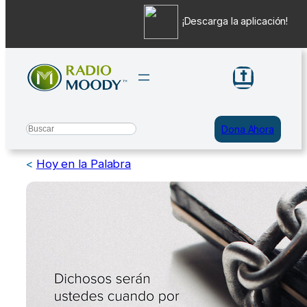
¡Descarga la aplicación!
Saltar
al
contenido
Search
Dona Ahora
<
Hoy en la Palabra