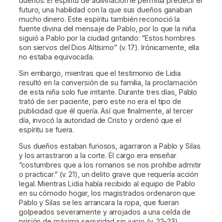
dueños. El espíritu de adivinación le permitía predecir el
futuro, una habilidad con la que sus dueños ganaban
mucho dinero. Este espíritu también reconoció la
fuente divina del mensaje de Pablo, por lo que la niña
siguió a Pablo por la ciudad gritando: “Estos hombres
son siervos del Dios Altísimo” (v. 17). Irónicamente, ella
no estaba equivocada.
Sin embargo, mientras que el testimonio de Lidia
resultó en la conversión de su familia, la proclamación
de esta niña solo fue irritante. Durante tres días, Pablo
trató de ser paciente, pero este no era el tipo de
publicidad que él quería. Así que finalmente, al tercer
día, invocó la autoridad de Cristo y ordenó que el
espíritu se fuera.
Sus dueños estaban furiosos, agarraron a Pablo y Silas
y los arrastraron a la corte. El cargo era enseñar
“costumbres que a los romanos se nos prohíbe admitir
o practicar.” (v. 21), un delito grave que requería acción
legal. Mientras Lidia había recibido al equipo de Pablo
en su cómodo hogar, los magistrados ordenaron que
Pablo y Silas se les arrancara la ropa, que fueran
golpeados severamente y arrojados a una celda de
prisión de máxima seguridad sin juicio (v. 22–23).