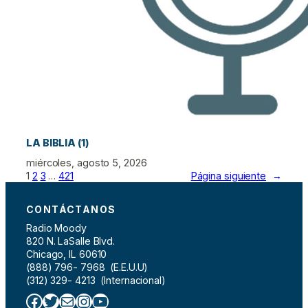
LA BIBLIA (1)
miércoles, agosto 5, 2026
1
2
3
…
421
Página siguiente
→
CONTÁCTANOS
Radio Moody
820 N. LaSalle Blvd.
Chicago, IL 60610
(888) 796- 7968 (E.E.U.U)
(312) 329- 4213 (Internacional)
Facebook
Twitter
Correo electrónico
Instagram
YouTube