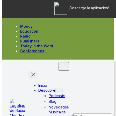
¡Descarga la aplicación!
Saltar
al
Moody
contenido
Education
Radio
Publishers
Today in the Word
Conferences
Inicio
Descubre
Podcasts
Blog
Novedades
Musicales
Search