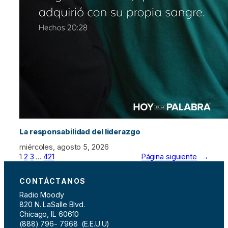
La responsabilidad del liderazgo
miércoles, agosto 5, 2026
1
2
3
…
421
Página siguiente
→
CONTÁCTANOS
Radio Moody
820 N. LaSalle Blvd.
Chicago, IL 60610
(888) 796- 7968 (E.E.U.U)