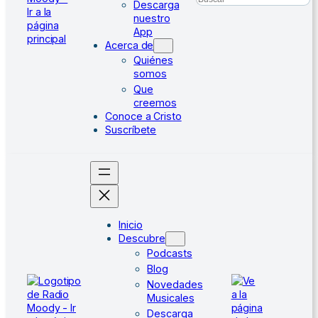
Descarga
nuestro
App
Acerca de
Quiénes
somos
Que
creemos
Conoce a Cristo
Suscríbete
Inicio
Descubre
Podcasts
Blog
Novedades
Musicales
Descarga