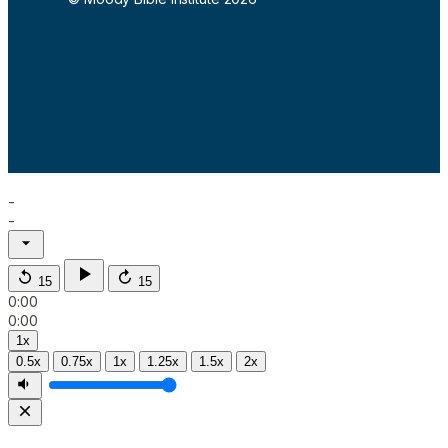
-
-
15
15
0:00
0:00
1x
0.5x
0.75x
1x
1.25x
1.5x
2x