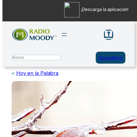
¡Descarga la aplicación!
Saltar
al
contenido
Search
Dona Ahora
<
Hoy en la Palabra