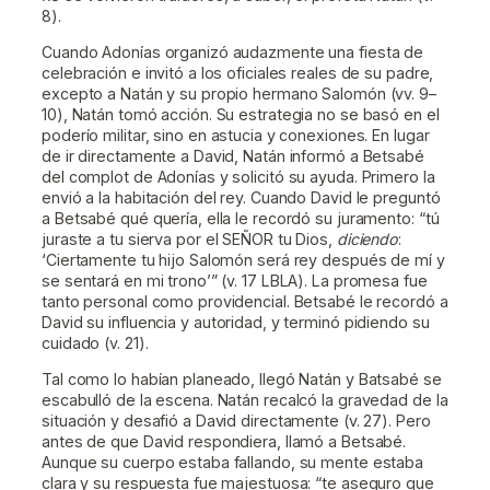
8).
Cuando Adonías organizó audazmente una fiesta de
celebración e invitó a los oficiales reales de su padre,
excepto a Natán y su propio hermano Salomón (vv. 9–
10), Natán tomó acción. Su estrategia no se basó en el
poderío militar, sino en astucia y conexiones. En lugar
de ir directamente a David, Natán informó a Betsabé
del complot de Adonías y solicitó su ayuda. Primero la
envió a la habitación del rey. Cuando David le preguntó
a Betsabé qué quería, ella le recordó su juramento: “tú
juraste a tu sierva por el SEÑOR tu Dios,
diciendo
:
‘Ciertamente tu hijo Salomón será rey después de mí y
se sentará en mi trono’” (v. 17 LBLA). La promesa fue
tanto personal como providencial. Betsabé le recordó a
David su influencia y autoridad, y terminó pidiendo su
cuidado (v. 21).
Tal como lo habían planeado, llegó Natán y Batsabé se
escabulló de la escena. Natán recalcó la gravedad de la
situación y desafió a David directamente (v. 27). Pero
antes de que David respondiera, llamó a Betsabé.
Aunque su cuerpo estaba fallando, su mente estaba
clara y su respuesta fue majestuosa: “te aseguro que