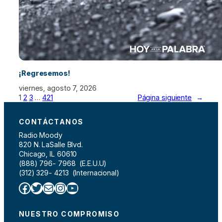
¡Regresemos!
viernes, agosto 7, 2026
1
2
3
…
421
Página siguiente
→
CONTÁCTANOS
Radio Moody
820 N. LaSalle Blvd.
Chicago, IL 60610
(888) 796- 7968 (E.E.U.U)
(312) 329- 4213 (Internacional)
Facebook
Twitter
Correo electrónico
Instagram
YouTube
NUESTRO COMPROMISO