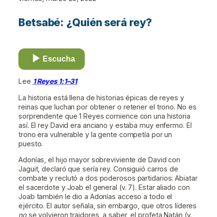
Betsabé: ¿Quién será rey?
Escucha
Lee
1 Reyes 1:1–31
La historia está llena de historias épicas de reyes y
reinas que luchan por obtener o retener el trono. No es
sorprendente que 1 Reyes comience con una historia
así. El rey David era anciano y estaba muy enfermo. El
trono era vulnerable y la gente competía por un
puesto.
Adonías, el hijo mayor sobreviviente de David con
Jaguit, declaró que sería rey. Consiguió carros de
combate y reclutó a dos poderosos partidarios: Abiatar
el sacerdote y Joab el general (v. 7). Estar aliado con
Joab también le dio a Adonías acceso a todo el
ejército. El autor señala, sin embargo, que otros líderes
no
se volvieron traidores, a saber, el profeta Natán (v.