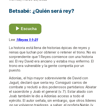
Betsabé: ¿Quién será rey?
Escucha
Lee
1 Reyes 1:1–31
La historia está llena de historias épicas de reyes y
reinas que luchan por obtener o retener el trono. No es
sorprendente que 1 Reyes comience con una historia
así. El rey David era anciano y estaba muy enfermo. El
trono era vulnerable y la gente competía por un
puesto.
Adonías, el hijo mayor sobreviviente de David con
Jaguit, declaró que sería rey. Consiguió carros de
combate y reclutó a dos poderosos partidarios: Abiatar
el sacerdote y Joab el general (v. 7). Estar aliado con
Joab también le dio a Adonías acceso a todo el
ejército. El autor señala, sin embargo, que otros líderes
no
se volvieron traidores, a saber, el profeta Natán (v.