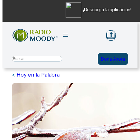
¡Descarga la aplicación!
Saltar
al
contenido
Search
Dona Ahora
<
Hoy en la Palabra