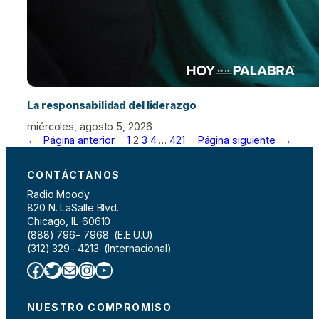
La responsabilidad del liderazgo
miércoles, agosto 5, 2026
←
Página anterior
1
2
3
4
…
421
Página siguiente
→
CONTÁCTANOS
Radio Moody
820 N. LaSalle Blvd.
Chicago, IL 60610
(888) 796- 7968 (E.E.U.U)
(312) 329- 4213 (Internacional)
Facebook
Twitter
Correo electrónico
Instagram
YouTube
NUESTRO COMPROMISO