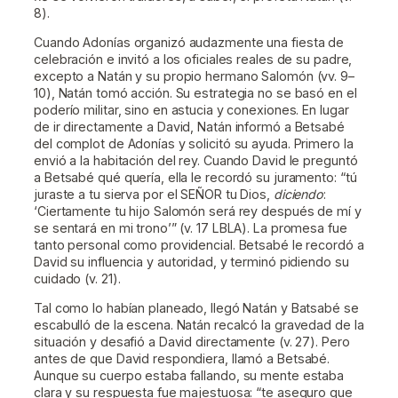
8).
Cuando Adonías organizó audazmente una fiesta de
celebración e invitó a los oficiales reales de su padre,
excepto a Natán y su propio hermano Salomón (vv. 9–
10), Natán tomó acción. Su estrategia no se basó en el
poderío militar, sino en astucia y conexiones. En lugar
de ir directamente a David, Natán informó a Betsabé
del complot de Adonías y solicitó su ayuda. Primero la
envió a la habitación del rey. Cuando David le preguntó
a Betsabé qué quería, ella le recordó su juramento: “tú
juraste a tu sierva por el SEÑOR tu Dios,
diciendo
:
‘Ciertamente tu hijo Salomón será rey después de mí y
se sentará en mi trono’” (v. 17 LBLA). La promesa fue
tanto personal como providencial. Betsabé le recordó a
David su influencia y autoridad, y terminó pidiendo su
cuidado (v. 21).
Tal como lo habían planeado, llegó Natán y Batsabé se
escabulló de la escena. Natán recalcó la gravedad de la
situación y desafió a David directamente (v. 27). Pero
antes de que David respondiera, llamó a Betsabé.
Aunque su cuerpo estaba fallando, su mente estaba
clara y su respuesta fue majestuosa: “te aseguro que