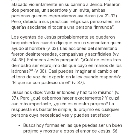
atacado violentamente en su camino a Jericó. Pasaron
dos personas, un sacerdote y un levita, ambas
personas quienes esperaríamos ayudaran (vv. 31–32).
Pero, debido a sus prácticas religiosas personales, no
querían asociarse ni tocar a una persona “inmunda”.
Los oyentes de Jesús probablemente se quedaron
boquiabiertos cuando dijo que era un samaritano quien
ayudó al hombre (v. 33). Las acciones del samaritano
fueron desinteresadas, compasivas y sacrificiales (vv.
34–35). Entonces Jesús preguntó: “¿Cuál de estos tres
demostró ser el prójimo del que cayó en manos de los
ladrones?” (v. 36). Casi puedes imaginar el cambio en
el tono de voz del experto en la ley cuando respondió:
“El que se compadeció de él” (v. 37).
Jesús nos dice: “Anda entonces y haz tú lo mismo” (v.
37). Pero ¿qué debemos hacer exactamente? Y quizá
aún más importante, ¿quién es nuestro prójimo? La
respuesta es bastante simple; tu prójimo es cualquier
persona cuya necesidad ves y puedes satisfacer.
Busca hoy formas en las que puedas ser un buen
prójimo y mostrar a otros el amor de Jesús. Sé