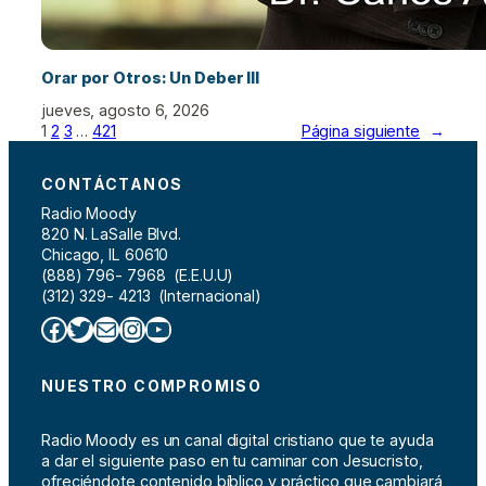
Orar por Otros: Un Deber III
jueves, agosto 6, 2026
1
2
3
…
421
Página siguiente
→
CONTÁCTANOS
Radio Moody
820 N. LaSalle Blvd.
Chicago, IL 60610
(888) 796- 7968 (E.E.U.U)
(312) 329- 4213 (Internacional)
Facebook
Twitter
Correo electrónico
Instagram
YouTube
NUESTRO COMPROMISO
Radio Moody es un canal digital cristiano que te ayuda
a dar el siguiente paso en tu caminar con Jesucristo,
ofreciéndote contenido bíblico y práctico que cambiará