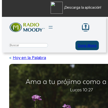
¡Descarga la aplicación!
Saltar
al
contenido
Search
Dona Ahora
<
Hoy en la Palabra