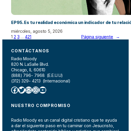
EP95. Es tu realidad económica un indicador de tu relac
miércoles, agosto 5, 2026
1
2
3
…
421
Página siguiente
→
CONTÁCTANOS
Radio Moody
820 N. LaSalle Blvd.
Chicago, IL 60610
(888) 796- 7968 (E.E.U.U)
(312) 329- 4213 (Internacional)
Facebook
Twitter
Correo electrónico
Instagram
YouTube
NUESTRO COMPROMISO
Radio Moody es un canal digital cristiano que te ayuda
a dar el siguiente paso en tu caminar con Jesucristo,