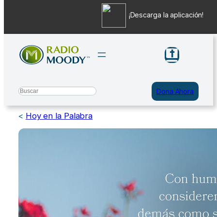
¡Descarga la aplicación!
Saltar
al
contenido
Search
Dona Ahora
<
Hoy en la Palabra