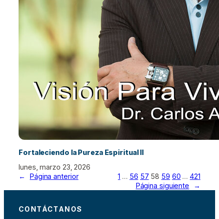
Fortaleciendo la Pureza Espiritual II
lunes, marzo 23, 2026
←
Página anterior
1
…
56
57
58
59
60
…
421
Página siguiente
→
CONTÁCTANOS