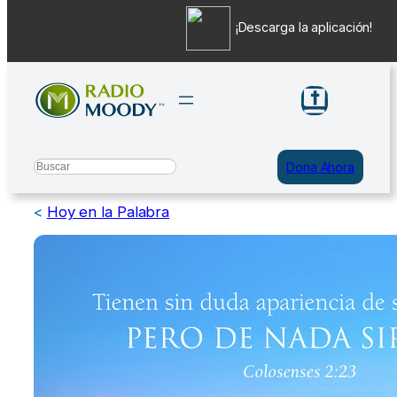
¡Descarga la aplicación!
Saltar
al
contenido
Search
Dona Ahora
<
Hoy en la Palabra