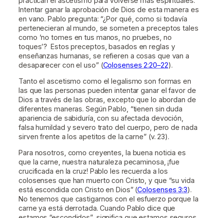
practican el ascetismo para volverse más espirituales.
Intentar ganar la aprobación de Dios de esta manera es
en vano. Pablo pregunta: “¿Por qué, como si todavía
pertenecieran al mundo, se someten a preceptos tales
como ‘no tomes en tus manos, no pruebes, no
toques’?
Estos preceptos, basados en reglas y
enseñanzas humanas, se refieren a cosas que van a
desaparecer con el uso” (
Colosenses 2:20–22
).
Tanto el ascetismo como el legalismo son formas en
las que las personas pueden intentar ganar el favor de
Dios a través de las obras, excepto que lo abordan de
diferentes maneras. Según Pablo, “tienen sin duda
apariencia de sabiduría, con su afectada devoción,
falsa humildad y severo trato del cuerpo, pero de nada
sirven frente a los apetitos de la carne” (v. 23).
Para nosotros, como creyentes, la buena noticia es
que la carne, nuestra naturaleza pecaminosa, ¡fue
crucificada en la cruz! Pablo les recuerda a los
colosenses que han muerto con Cristo, y que “su vida
está escondida con Cristo en Dios” (
Colosenses 3:3
).
No tenemos que castigarnos con el esfuerzo porque la
carne ya está derrotada. Cuando Pablo dice que
estamos “escondidos”, significa que estamos seguros