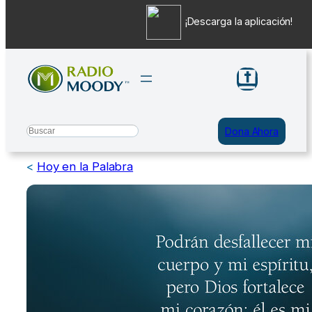
¡Descarga la aplicación!
Saltar
al
contenido
Search
Dona Ahora
<
Hoy en la Palabra