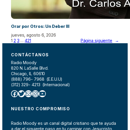
Orar por Otros: Un Deber III
jueves, agosto 6, 2026
1
2
3
…
421
Página siguiente
→
CONTÁCTANOS
Radio Moody
820 N. LaSalle Blvd.
Chicago, IL 60610
(888) 796- 7968 (E.E.U.U)
(312) 329- 4213 (Internacional)
Facebook
Twitter
Correo electrónico
Instagram
YouTube
NUESTRO COMPROMISO
Radio Moody es un canal digital cristiano que te ayuda
a dar el siguiente paso en tu caminar con Jesucristo,