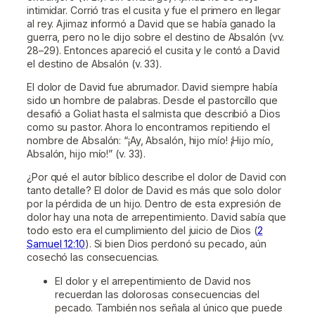
intimidar. Corrió tras el cusita y fue el primero en llegar
al rey. Ajimaz informó a David que se había ganado la
guerra, pero no le dijo sobre el destino de Absalón (vv.
28–29). Entonces apareció el cusita y le contó a David
el destino de Absalón (v. 33).
El dolor de David fue abrumador. David siempre había
sido un hombre de palabras. Desde el pastorcillo que
desafió a Goliat hasta el salmista que describió a Dios
como su pastor. Ahora lo encontramos repitiendo el
nombre de Absalón: “¡Ay, Absalón, hijo mío! ¡Hijo mío,
Absalón, hijo mío!” (v. 33).
¿Por qué el autor bíblico describe el dolor de David con
tanto detalle? El dolor de David es más que solo dolor
por la pérdida de un hijo. Dentro de esta expresión de
dolor hay una nota de arrepentimiento. David sabía que
todo esto era el cumplimiento del juicio de Dios (
2
Samuel 12:10
). Si bien Dios perdonó su pecado, aún
cosechó las consecuencias.
El dolor y el arrepentimiento de David nos
recuerdan las dolorosas consecuencias del
pecado. También nos señala al único que puede