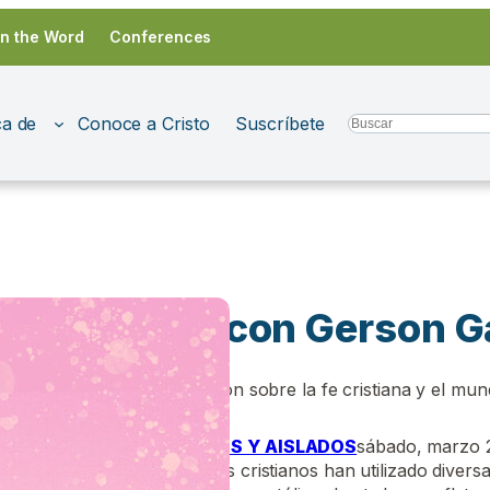
in the Word
Conferences
a de
Conoce a Cristo
Suscríbete
Search
tre Amigos con Gerson G
 Amigos es una conversación sobre la fe cristiana y el m
mo episodio:
IMPERSONALES Y AISLADOS
sábado, marzo 
A lo largo de la historia, los cristianos han utilizado div