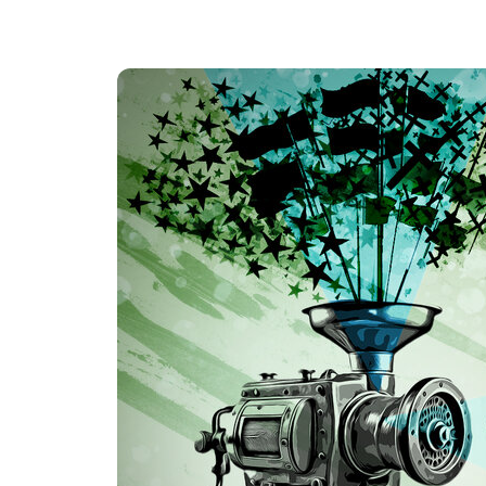
COMPLICIDAD COLONI
sábado, marzo 15, 2025
Por casi un siglo, teólogo
actualidad, el sentimient
particularmente de la igl
colonial de hace 500…
m