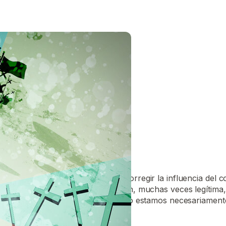
AL
s y antropólogos han tratado de corregir la influencia del co
o poscolonial expresa su frustración, muchas veces legítima
esia occidental protestante. Y no, no estamos necesariament
ás