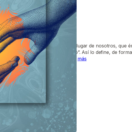
O DE CADA DÍA
resar el evangelio! “Cristo murió en lugar de nosotros, que
espués de tres días, Dios lo resucitó”. Así lo define, de form
orinto. Y a pesar de su sencillez,…
más