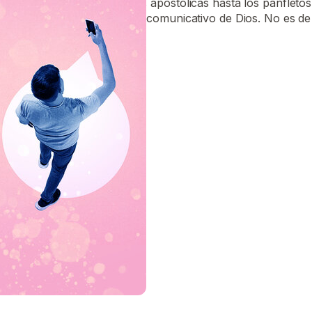
mensajes. Desde las cartas apostólicas hasta los panfletos
entendido bien el carácter comunicativo de Dios. No es de 
adoptara la radio y la…