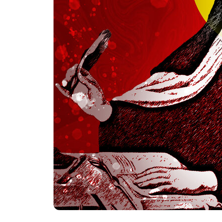
ESPACIOS MÍSTICOS
sábado, marzo 22, 2025
Para cualquier místico, e
se anhela alcanzar. Pero,
Recientemente, la secció