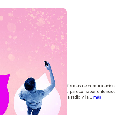
LADOS
, los cristianos han utilizado diversas formas de comunicació
fletos de la Reforma, el cristianismo parece haber entendid
siglo XX la iglesia pronto adoptara la radio y la…
más