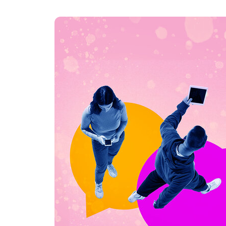
IMPERSONALES Y AIS
sábado, marzo 29, 2025
A lo largo de la historia
apostólicas hasta los pan
es de extrañar que en el 