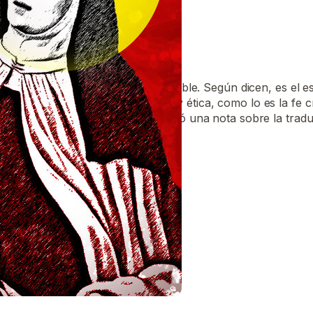
l mundo visible es símbolo del invisible. Según dicen, es el e
 en una fe concreta, documental y ética, como lo es la fe cr
n cultural del diario EL PAÍS publicó una nota sobre la tra