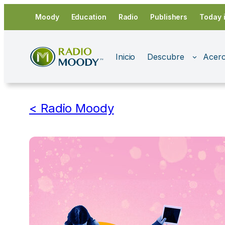
Saltar
Moody
Education
Radio
Publishers
Today 
al
contenido
Inicio
Descubre
Acerc
< Radio Moody
En
Entre
Últi