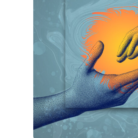
EL EVANGELIO NUESTR
sábado, marzo 8, 2025
¡Tan sencillo que es exp
Biblia, fue sepultado y, d
creyentes de la antigua C