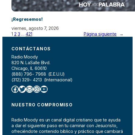
¡Regresemos!
viernes, agosto 7, 2026
1
2
3
…
421
Página siguiente
→
CONTÁCTANOS
Radio Moody
820 N. LaSalle Blvd.
Chicago, IL 60610
(888) 796- 7968 (E.E.U.U)
(312) 329- 4213 (Internacional)
Facebook
Twitter
Correo electrónico
Instagram
YouTube
NUESTRO COMPROMISO
Radio Moody es un canal digital cristiano que te ayuda
a dar el siguiente paso en tu caminar con Jesucristo,
ofreciéndote contenido bíblico y práctico que cambiará