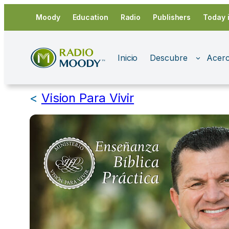
Saltar
Moody
Education
Radio
Publishers
Today 
al
contenido
Inicio
Descubre
Acerc
<
Vision Para Vivir