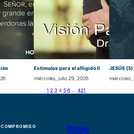
sión
Estimulos para el afligido II
JESÚS (5)
026
miércoles, julio 29, 2026
miércoles, 
1
2
3
4
5
6
…
421
Inicio
 COMPROMISO