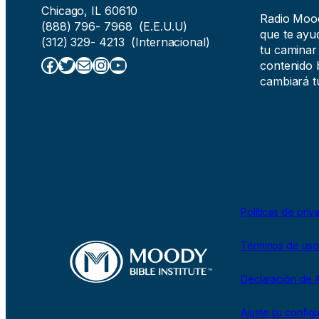
Chicago, IL 60610
Radio Moody
(888) 796- 7968 (E.E.U.U)
que te ayud
(312) 329- 4213 (Internacional)
tu caminar
Facebook
Twitter
Correo electrónico
Instagram
YouTube
contenido b
cambiará tu
Políticas de priv
Términos de uso
Declaración de A
Ajuste su config