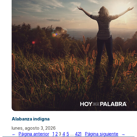
Alabanza indigna
lunes, agosto 3, 2026
←
Página anterior
1
2
3
4
5
…
421
Página siguiente
→