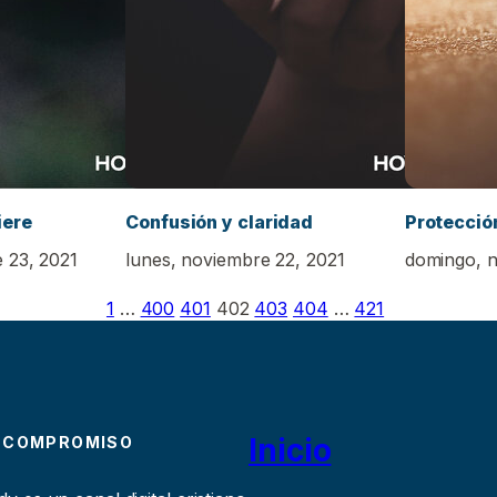
iere
Confusión y claridad
Protecció
 23, 2021
lunes, noviembre 22, 2021
domingo, n
1
…
400
401
402
403
404
…
421
Inicio
 COMPROMISO