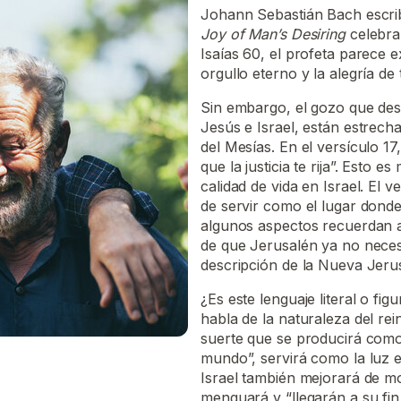
Johann Sebastián Bach escrib
Joy of Man’s Desiring
celebra
Isaías 60, el profeta parece e
orgullo eterno y la alegría de 
Sin embargo, el gozo que descr
Jesús e Israel, están estrec
del Mesías. En el versículo 1
que la justicia te rija”. Esto 
calidad de vida en Israel. El v
de servir como el lugar dond
algunos aspectos recuerdan a
de que Jerusalén ya no necesit
descripción de la Nueva Jer
¿Es este lenguaje literal o fi
habla de la naturaleza del re
suerte que se producirá como 
mundo”, servirá como la luz e
Israel también mejorará de 
menguará y “llegarán a su fin