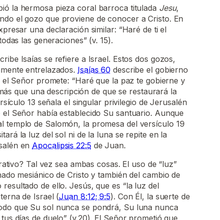
ió la hermosa pieza coral barroca titulada
Jesu
,
ndo el gozo que proviene de conocer a Cristo. En
xpresar una declaración similar: “Haré de ti el
todas las generaciones” (v. 15).
ibe Isaías se refiere a Israel. Estos dos gozos,
hamente entrelazados.
Isaías 60
describe el gobierno
7, el Señor promete: “Haré que la paz te gobierne y
es más que una descripción de que se restaurará la
ersículo 13 señala el singular privilegio de Jerusalén
e el Señor había establecido Su santuario. Aunque
l templo de Salomón, la promesa del versículo 19
ará la luz del sol ni de la luna se repite en la
usalén en
Apocalipsis 22:5
de Juan.
gurativo? Tal vez sea ambas cosas. El uso de “luz”
inado mesiánico de Cristo y también del cambio de
resultado de ello. Jesús, que es “la luz del
terna de Israel (
Juan 8:12; 9:5
). Con Él, la suerte de
modo que Su sol nunca se pondrá, Su luna nunca
 tus días de duelo” (v.20). El Señor prometió que,