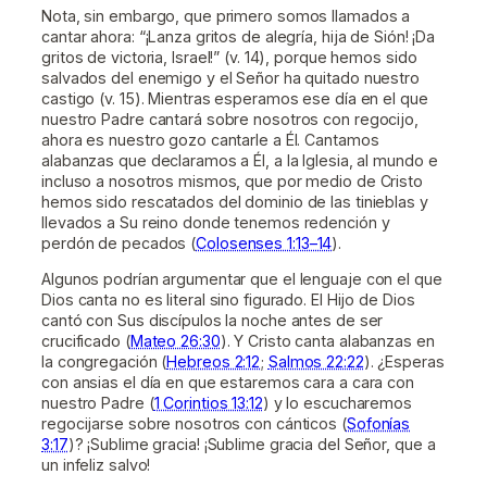
Nota, sin embargo, que primero somos llamados a
cantar ahora: “¡Lanza gritos de alegría, hija de Sión! ¡Da
gritos de victoria, Israel!” (v. 14), porque hemos sido
salvados del enemigo y el Señor ha quitado nuestro
castigo (v. 15). Mientras esperamos ese día en el que
nuestro Padre cantará sobre nosotros con regocijo,
ahora es nuestro gozo cantarle a Él. Cantamos
alabanzas que declaramos a Él, a la Iglesia, al mundo e
incluso a nosotros mismos, que por medio de Cristo
hemos sido rescatados del dominio de las tinieblas y
llevados a Su reino donde tenemos redención y
perdón de pecados (
Colosenses 1:13–14
).
Algunos podrían argumentar que el lenguaje con el que
Dios canta no es literal sino figurado. El Hijo de Dios
cantó con Sus discípulos la noche antes de ser
crucificado (
Mateo 26:30
). Y Cristo canta alabanzas en
la congregación (
Hebreos 2:12
;
Salmos 22:22
). ¿Esperas
con ansias el día en que estaremos cara a cara con
nuestro Padre (
1 Corintios 13:12
) y lo escucharemos
regocijarse sobre nosotros con cánticos (
Sofonías
3:17
)? ¡Sublime gracia! ¡Sublime gracia del Señor, que a
un infeliz salvo!