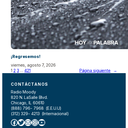
¡Regresemos!
viernes, agosto 7, 2026
1
2
3
…
421
Página siguiente
→
CONTÁCTANOS
Radio Moody
820 N. LaSalle Blvd.
Chicago, IL 60610
(888) 796- 7968 (E.E.U.U)
(312) 329- 4213 (Internacional)
Facebook
Twitter
Correo electrónico
Instagram
YouTube