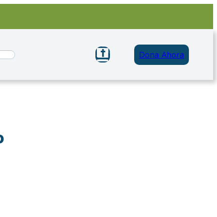
Dona Ahora
o