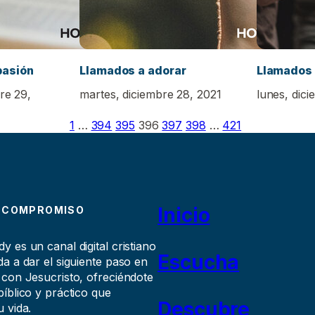
pasión
Llamados a adorar
Llamados 
re 29,
martes, diciembre 28, 2021
lunes, dici
1
…
394
395
396
397
398
…
421
Inicio
 COMPROMISO
 es un canal digital cristiano
Escucha
a a dar el siguiente paso en
 con Jesucristo, ofreciéndote
íblico y práctico que
Descubre
 vida.