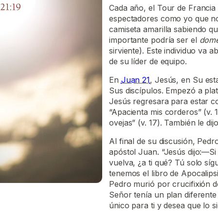
Cada año, el Tour de Francia 
espectadores como yo que no s
camiseta amarilla sabiendo qu
importante podría ser el
dome
sirviente). Este individuo va a
de su líder de equipo.
En
Juan 21
, Jesús, en Su est
Sus discípulos. Empezó a pla
Jesús regresara para estar c
“Apacienta mis corderos” (v. 1
ovejas” (v. 17). También le dij
Al final de su discusión, Ped
apóstol Juan. “Jesús dijo:—S
vuelva, ¿a ti qué? Tú solo síg
tenemos el libro de Apocalip
Pedro murió por crucifixión de
Señor tenía un plan diferente
único para ti y desea que lo si