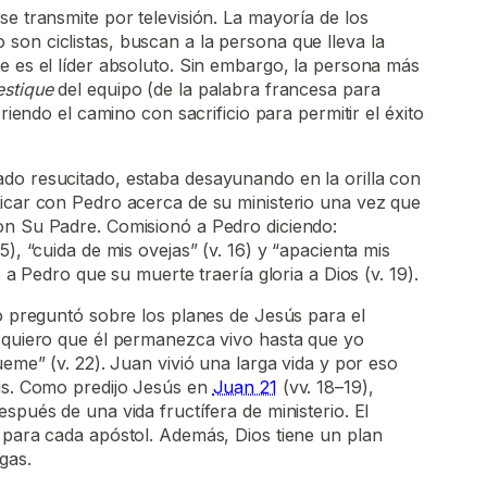
se transmite por televisión. La mayoría de los
on ciclistas, buscan a la persona que lleva la
e es el líder absoluto. Sin embargo, la persona más
stique
del equipo (de la palabra francesa para
briendo el camino con sacrificio para permitir el éxito
ado resucitado, estaba desayunando en la orilla con
ticar con Pedro acerca de su ministerio una vez que
on Su Padre. Comisionó a Pedro diciendo:
5), “cuida de mis ovejas” (v. 16) y “apacienta mis
o a Pedro que su muerte traería gloria a Dios (v. 19).
ro preguntó sobre los planes de Jesús para el
i quiero que él permanezca vivo hasta que yo
ueme” (v. 22). Juan vivió una larga vida y por eso
sis. Como predijo Jesús en
Juan 21
(vv. 18–19),
spués de una vida fructífera de ministerio. El
 para cada apóstol. Además, Dios tiene un plan
gas.