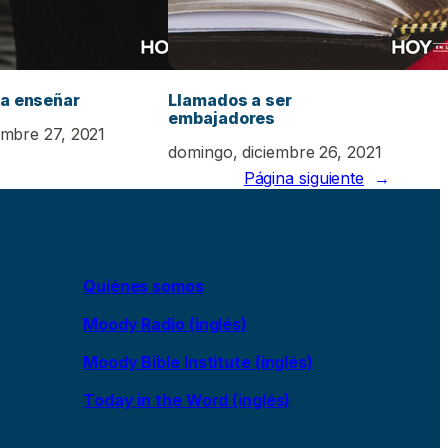
a enseñar
Llamados a ser
embajadores
embre 27, 2021
domingo, diciembre 26, 2021
Página siguiente
→
Quiénes somos
Moody Radio (inglés)
Moody Bible Institute (inglés)
Today in the Word (inglés)