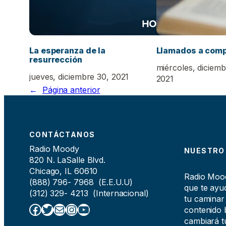
La esperanza de la
Llamados a com
resurrección
miércoles, diciemb
jueves, diciembre 30, 2021
2021
←
Página anterior
CONTÁCTANOS
Radio Moody
NUESTRO
820 N. LaSalle Blvd.
Chicago, IL 60610
Radio Moody
(888) 796- 7968 (E.E.U.U)
que te ayud
(312) 329- 4213 (Internacional)
tu caminar
Facebook
Twitter
Correo electrónico
Instagram
YouTube
contenido b
cambiará tu