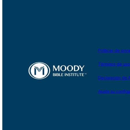
Políticas de priv
Términos de uso
Declaración de A
Ajuste su config