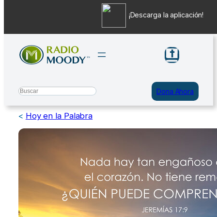
¡Descarga la aplicación!
Saltar
al
contenido
Search
Dona Ahora
<
Hoy en la Palabra