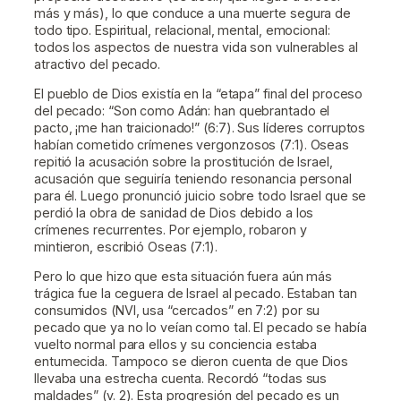
más y más), lo que conduce a una muerte segura de
todo tipo. Espiritual, relacional, mental, emocional:
todos los aspectos de nuestra vida son vulnerables al
atractivo del pecado.
El pueblo de Dios existía en la “etapa” final del proceso
del pecado: “Son como Adán: han quebrantado el
pacto, ¡me han traicionado!” (6:7). Sus líderes corruptos
habían cometido crímenes vergonzosos (7:1). Oseas
repitió la acusación sobre la prostitución de Israel,
acusación que seguiría teniendo resonancia personal
para él. Luego pronunció juicio sobre todo Israel que se
perdió la obra de sanidad de Dios debido a los
crímenes recurrentes. Por ejemplo, robaron y
mintieron, escribió Oseas (7:1).
Pero lo que hizo que esta situación fuera aún más
trágica fue la ceguera de Israel al pecado. Estaban tan
consumidos (NVI, usa “cercados” en 7:2) por su
pecado que ya no lo veían como tal. El pecado se había
vuelto normal para ellos y su conciencia estaba
entumecida. Tampoco se dieron cuenta de que Dios
llevaba una estrecha cuenta. Recordó “todas sus
maldades” (v. 2). Esta progresión del pecado es un