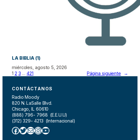
LA BIBLIA (1)
miércoles, agosto 5, 2026
1
2
3
…
421
Página siguiente
→
CONTÁCTANOS
Radio Moody
820 N. LaSalle Blvd.
Chicago, IL 60610
(888) 796- 7968 (E.E.U.U)
(312) 329- 4213 (Internacional)
Facebook
Twitter
Correo electrónico
Instagram
YouTube