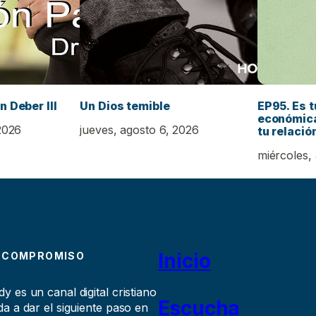
n Deber III
Un Dios temible
EP95. Es t
económica
2026
jueves, agosto 6, 2026
tu relació
miércoles,
Inicio
 COMPROMISO
 es un canal digital cristiano
Escucha
a a dar el siguiente paso en