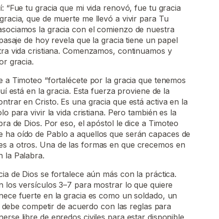
í: “Fue tu gracia que mi vida renovó, fue tu gracia
gracia, que de muerte me llevó a vivir para Tu
asociamos la gracia con el comienzo de nuestra
 pasaje de hoy revela que la gracia tiene un papel
stra vida cristiana. Comenzamos, continuamos y
or gracia.
ce a Timoteo “fortalécete por la gracia que tenemos
quí está en la gracia. Esta fuerza proviene de la
ntrar en Cristo. Es una gracia que está activa en la
o para vivir la vida cristiana. Pero también es la
bra de Dios. Por eso, el apóstol le dice a Timoteo
 ha oído de Pablo a aquellos que serán capaces de
es a otros. Una de las formas en que crecemos en
 la Palabra.
cia de Dios se fortalece aún más con la práctica.
n los versículos 3–7 para mostrar lo que quiere
nece fuerte en la gracia es como un soldado, un
eta debe competir de acuerdo con las reglas para
erse libre de enredos civiles para estar disponible