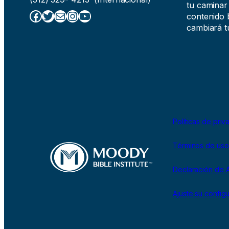
tu caminar
Facebook
Twitter
Correo electrónico
Instagram
YouTube
contenido b
cambiará tu
Políticas de priv
Términos de uso
Declaración de A
Ajuste su config