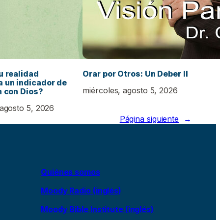
u realidad
Orar por Otros: Un Deber II
 un indicador de
miércoles, agosto 5, 2026
n con Dios?
 agosto 5, 2026
Página siguiente
→
Quiénes somos
Moody Radio (inglés)
Moody Bible Institute (inglés)