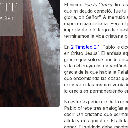
El himno
Fue tu Gracia
dice as
que mi deuda canceló, fue tu 
gloria, oh Señor”. A menudo 
experiencia cristiana. Pero el
importante a lo largo de nue
terminamos la vida cristiana p
En
2 Timoteo 2:1
, Pablo le di
en Cristo Jesús”. El énfasis a
gracia que solo se puede enco
vida del creyente, capacitándol
gracia de la que habla la Pala
que encomiende las cosas que
enseñar estas mismas verdad
la gracia es permaneciendo en
Nuestra experiencia de la gra
Pablo ofrece tres analogías e
decir. Un cristiano que perma
atleta y un agricultor. El atl
ganar. El soldado debe manten