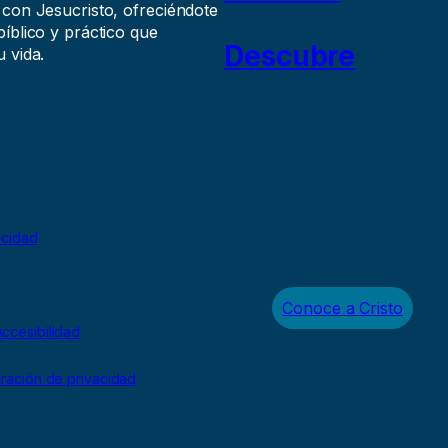
 con Jesucristo, ofreciéndote
íblico y práctico que
Descubre
 vida.
acidad
Conoce a Cristo
ccesibilidad
uración de privacidad