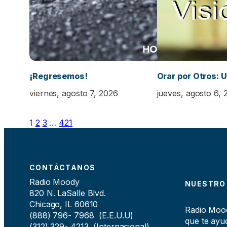
¡Regresemos!
Orar por Otros: U
viernes, agosto 7, 2026
jueves, agosto 6, 
1
2
3
…
421
CONTÁCTANOS
Radio Moody
NUESTRO
820 N. LaSalle Blvd.
Chicago, IL 60610
Radio Moody
(888) 796- 7968 (E.E.U.U)
que te ayud
(312) 329- 4213 (Internacional)