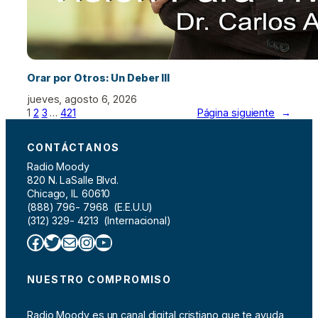
Orar por Otros: Un Deber III
jueves, agosto 6, 2026
1
2
3
…
421
Página siguiente
→
CONTÁCTANOS
Radio Moody
820 N. LaSalle Blvd.
Chicago, IL 60610
(888) 796- 7968 (E.E.U.U)
(312) 329- 4213 (Internacional)
Facebook
Twitter
Correo electrónico
Instagram
YouTube
NUESTRO COMPROMISO
Radio Moody es un canal digital cristiano que te ayuda