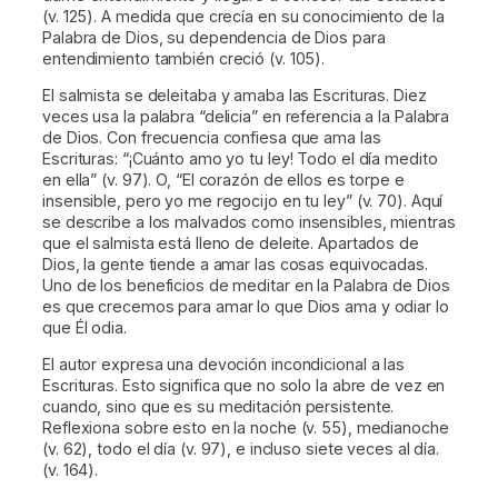
(v. 125). A medida que crecía en su conocimiento de la
Palabra de Dios, su dependencia de Dios para
entendimiento también creció (v. 105).
El salmista se deleitaba y amaba las Escrituras. Diez
veces usa la palabra “delicia” en referencia a la Palabra
de Dios. Con frecuencia confiesa que ama las
Escrituras: “¡Cuánto amo yo tu ley! Todo el día medito
en ella” (v. 97). O, “El corazón de ellos es torpe e
insensible, pero yo me regocijo en tu ley” (v. 70). Aquí
se describe a los malvados como insensibles, mientras
que el salmista está lleno de deleite. Apartados de
Dios, la gente tiende a amar las cosas equivocadas.
Uno de los beneficios de meditar en la Palabra de Dios
es que crecemos para amar lo que Dios ama y odiar lo
que Él odia.
El autor expresa una devoción incondicional a las
Escrituras. Esto significa que no solo la abre de vez en
cuando, sino que es su meditación persistente.
Reflexiona sobre esto en la noche (v. 55), medianoche
(v. 62), todo el día (v. 97), e incluso siete veces al día.
(v. 164).