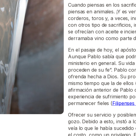
Cuando piensas en los sacrif
piensas en animales. ¡Y es ve
corderos, toros y, a veces, 
con otros tipo de sacrificios,
se ofrecían con aceite e incie
derramaba vino como parte de
En el pasaje de hoy, el apósto
Aunque Pablo sabía que podrí
ministerio en general. Su vida
proceden de su fe”. Pablo com
ofrenda hecha a Dios. Su prop
mismo tiempo que la de ellos
afirmación anterior de Pablo 
experiencia de sufrimiento po
permanecer fieles (
Filipenses 
Ofrecer su servicio y posible
gozo. Debido a esto, instó a lo
veía lo que le había sucedido 
el costo, como un privilegio. 