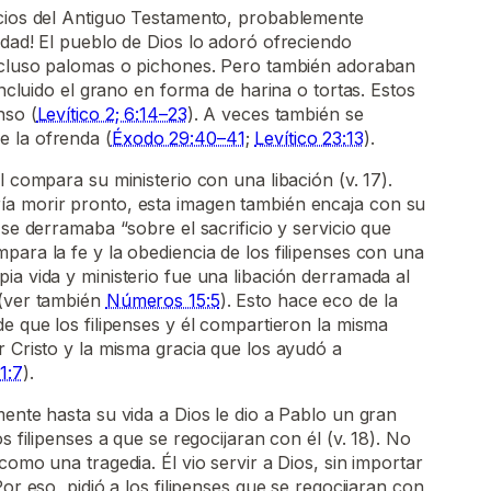
icios del Antiguo Testamento, probablemente
rdad! El pueblo de Dios lo adoró ofreciendo
incluso palomas o pichones. Pero también adoraban
 incluido el grano en forma de harina o tortas. Estos
nso (
Levítico 2; 6:14–23
). A veces también se
 la ofrenda (
Éxodo 29:40–41
;
Levítico 23:13
).
l compara su ministerio con una libación (v. 17).
a morir pronto, esta imagen también encaja con su
 se derramaba “sobre el sacrificio y servicio que
para la fe y la obediencia de los filipenses con una
ia vida y ministerio fue una libación derramada al
 (ver también
Números 15:5
). Esto hace eco de la
de que los filipenses y él compartieron la misma
r Cristo y la misma gracia que los ayudó a
1:7
).
mente hasta su vida a Dios le dio a Pablo un gran
s filipenses a que se regocijaran con él (v. 18). No
como una tragedia. Él vio servir a Dios, sin importar
Por eso, pidió a los filipenses que se regocijaran con