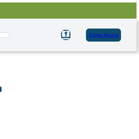
Dona Ahora
a