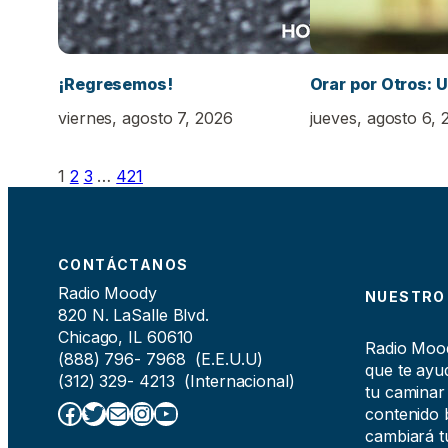
¡Regresemos!
Orar por Otros: U
viernes, agosto 7, 2026
jueves, agosto 6, 
1
2
3
…
421
CONTÁCTANOS
Radio Moody
NUESTRO
820 N. LaSalle Blvd.
Chicago, IL 60610
Radio Moody
(888) 796- 7968 (E.E.U.U)
que te ayud
(312) 329- 4213 (Internacional)
tu caminar
Facebook
Twitter
Correo electrónico
Instagram
YouTube
contenido b
cambiará tu