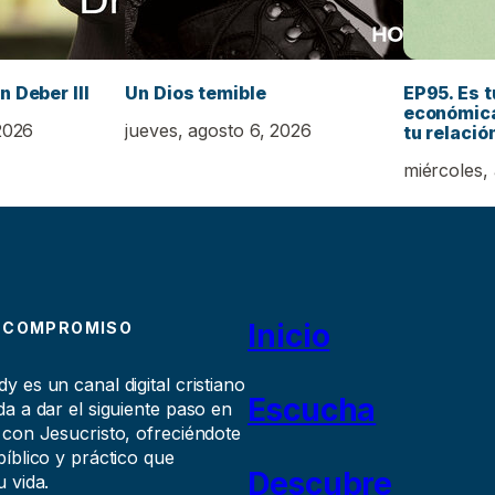
n Deber III
Un Dios temible
EP95. Es t
económica
2026
jueves, agosto 6, 2026
tu relació
miércoles,
Inicio
 COMPROMISO
 es un canal digital cristiano
Escucha
a a dar el siguiente paso en
 con Jesucristo, ofreciéndote
íblico y práctico que
Descubre
 vida.