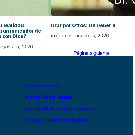
u realidad
Orar por Otros: Un Deber II
 un indicador de
miércoles, agosto 5, 2026
n con Dios?
 agosto 5, 2026
Página siguiente
→
Quiénes somos
Moody Radio (inglés)
Moody Bible Institute (inglés)
Today in the Word (inglés)