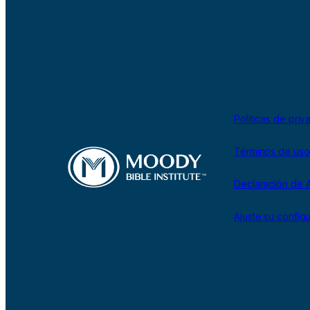
Políticas de priv
Términos de uso
Declaración de A
Ajuste su config