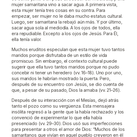
mujer samaritana vino a sacar agua. A primera vista,
esta mujer tenía tres cosas en su contra. Para
empezar, ser mujer no le daba mucho estatus cultural.
Luego, ser samaritana la rebajó aún más. Y por último,
sacar agua sola al mediodía. A los ojos de todos, ella
era repudiable. Excepto a los ojos de Jesús. Para Él,
ella tenía valor.
Muchos eruditos especulan que esta mujer tuvo tantos
maridos porque disfrutaba de un estilo de vida
promiscuo. Sin embargo, el contexto cultural puede
sugerir que ella tuvo tantos maridos porque no pudo
concebir ni tener un heredero (vv. 16–18). Uno por uno,
sus maridos le habrían mostrado la puerta. Pero,
después de su encuentro con Jesús, se dio cuenta de
que, a pesar de su pasado, Dios la amaba (vv. 21–26).
Después de su interacción con el Mesías, dejó atrás
tanto el pozo como su vergüenza. Esta mensajera
insólita regresó a la gente que la había rechazado y los
convenció de experimentar lo que ella había
presenciado (vv. 29–30). Dios usó sus imperfecciones
para presentar a otros el amor de Dios: “Muchos de los
samaritanos que vivían en aquel pueblo creyeron en él