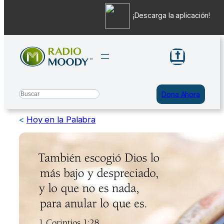
¡Descarga la aplicación!
Saltar
al
contenido
Search
Dona Ahora
<
Hoy en la Palabra