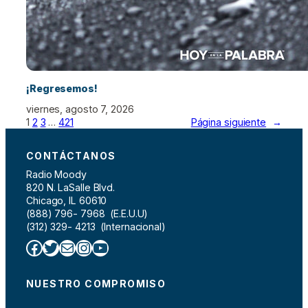
¡Regresemos!
viernes, agosto 7, 2026
1
2
3
…
421
Página siguiente
→
CONTÁCTANOS
Radio Moody
820 N. LaSalle Blvd.
Chicago, IL 60610
(888) 796- 7968 (E.E.U.U)
(312) 329- 4213 (Internacional)
Facebook
Twitter
Correo electrónico
Instagram
YouTube
NUESTRO COMPROMISO