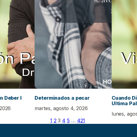
n Deber I
Determinados a pecar
Cuando Di
Ultima Pal
 2026
martes, agosto 4, 2026
lunes, ago
1
2
3
4
5
…
421