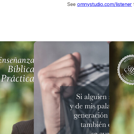
See
omnystudio.com/listener