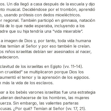
. Un día llegó a casa después de la escuela y dijo
nto musical. Decidiéndose por el trombón, aprendió
, usando prótesis con dedos mioeléctricos.
 regional. También participó en gimnasia, natación
llá de lo que nadie esperaba, incluyendo a los
dre que su hija tendría una “vida miserable”.
 imagen de Dios y, por tanto, toda vida humana
elitas temían al Señor y por eso también le creían.
 niños israelitas debían ser asesinados al nacer,
edecieron.
lavitud de los israelitas en Egipto (vv. 11–14).
n crueldad” se multiplicaron porque Dios los
 aumentó el temor y la aprensión de los egipcios.
ás la vida de los esclavos.
ar a los bebés varones israelitas fue una estrategia
 pudieran deshacerse de los hombres, las mujeres
uerza. Sin embargo, las valientes parteras
xcusas. ¿Por qué? Temían al Señor (vv. 17, 21).