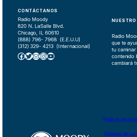
CONTÁCTANOS
Radio Moody
NUESTRO
820 N. LaSalle Blvd.
Chicago, IL 60610
Radio Moody
(888) 796- 7968 (E.E.U.U)
que te ayud
(312) 329- 4213 (Internacional)
tu caminar
Facebook
Twitter
Correo electrónico
Instagram
YouTube
contenido b
cambiará tu
Políticas de priv
Términos de uso