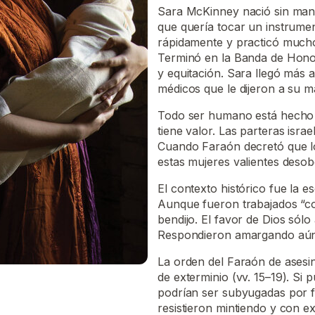
Sara McKinney nació sin manos
que quería tocar un instrume
rápidamente y practicó mucho
Terminó en la Banda de Honor
y equitación. Sara llegó más a
médicos que le dijeron a su ma
Todo ser humano está hecho a
tiene valor. Las parteras isra
Cuando Faraón decretó que los
estas mujeres valientes desob
El contexto histórico fue la esc
Aunque fueron trabajados “co
bendijo. El favor de Dios sólo
Respondieron amargando aún m
La orden del Faraón de asesin
de exterminio (vv. 15–19). Si
podrían ser subyugadas por f
resistieron mintiendo y con e