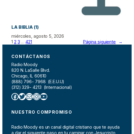
LA BIBLIA (1)
miércoles, agosto 5, 2026
1
2
3
…
421
Página siguiente
→
CONTÁCTANOS
Radio Moody
820 N. LaSalle Blvd.
Chicago, IL 60610
(888) 796- 7968 (E.E.U.U)
(312) 329- 4213 (Internacional)
Facebook
Twitter
Correo electrónico
Instagram
YouTube
NUESTRO COMPROMISO
Radio Moody es un canal digital cristiano que te ayuda
a dar el siguiente paso en tu caminar con Jesucristo,