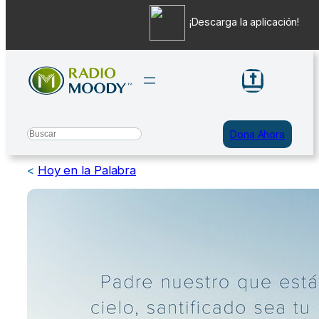
¡Descarga la aplicación!
Saltar
al
contenido
Search
Dona Ahora
<
Hoy en la Palabra