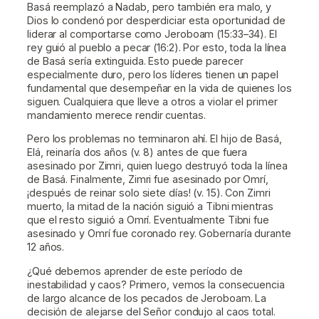
Basá reemplazó a Nadab, pero también era malo, y
Dios lo condenó por desperdiciar esta oportunidad de
liderar al comportarse como Jeroboam (15:33–34). El
rey guió al pueblo a pecar (16:2). Por esto, toda la línea
de Basá sería extinguida. Esto puede parecer
especialmente duro, pero los líderes tienen un papel
fundamental que desempeñar en la vida de quienes los
siguen. Cualquiera que lleve a otros a violar el primer
mandamiento merece rendir cuentas.
Pero los problemas no terminaron ahí. El hijo de Basá,
Elá, reinaría dos años (v. 8) antes de que fuera
asesinado por Zimri, quien luego destruyó toda la línea
de Basá. Finalmente, Zimri fue asesinado por Omrí,
¡después de reinar solo siete días! (v. 15). Con Zimri
muerto, la mitad de la nación siguió a Tibni mientras
que el resto siguió a Omrí. Eventualmente Tibni fue
asesinado y Omrí fue coronado rey. Gobernaría durante
12 años.
¿Qué debemos aprender de este período de
inestabilidad y caos? Primero, vemos la consecuencia
de largo alcance de los pecados de Jeroboam. La
decisión de alejarse del Señor condujo al caos total.