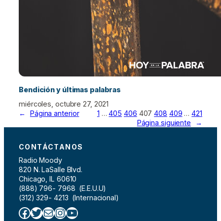
Bendición y últimas palabras
miércoles, octubre 27, 2021
←
Página anterior
1
…
405
406
407
408
409
…
421
Página siguiente
→
CONTÁCTANOS
Radio Moody
820 N. LaSalle Blvd.
Chicago, IL 60610
(888) 796- 7968 (E.E.U.U)
(312) 329- 4213 (Internacional)
Facebook
Twitter
Correo electrónico
Instagram
YouTube