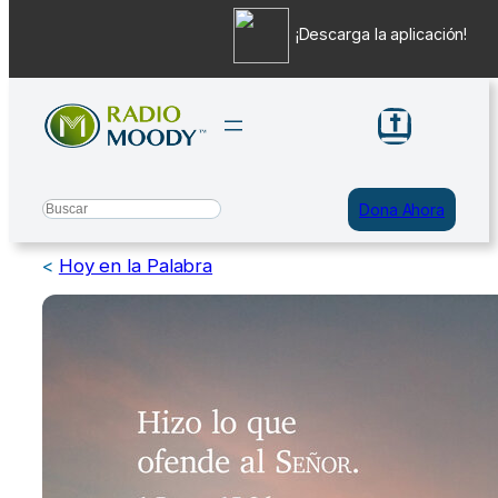
¡Descarga la aplicación!
Saltar
al
contenido
Search
Dona Ahora
<
Hoy en la Palabra