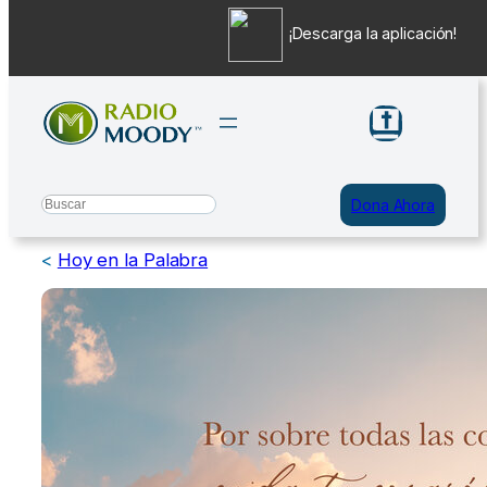
¡Descarga la aplicación!
Saltar
al
contenido
Search
Dona Ahora
<
Hoy en la Palabra