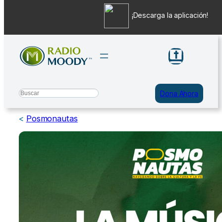
¡Descarga la aplicación!
Saltar
al
contenido
Search
Dona Ahora
<
Posmonautas