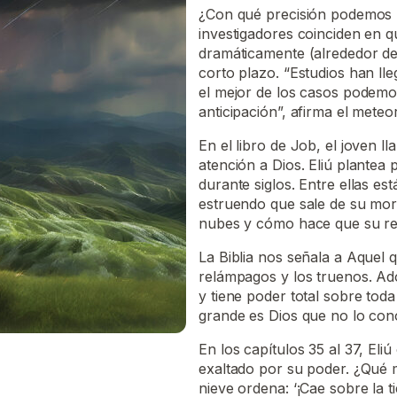
¿Con qué precisión podemos pr
investigadores coinciden en q
dramáticamente (alrededor del
corto plazo. “Estudios han ll
el mejor de los casos podemo
anticipación”, afirma el mete
En el libro de Job, el joven l
atención a Dios. Eliú plante
durante siglos. Entre ellas es
estruendo que sale de su mor
nubes y cómo hace que su re
La Biblia nos señala a Aquel qu
relámpagos y los truenos. A
y tiene poder total sobre toda 
grande es Dios que no lo con
En los capítulos 35 al 37, Eli
exaltado por su poder. ¿Qué 
nieve ordena: ‘¡Cae sobre la tie