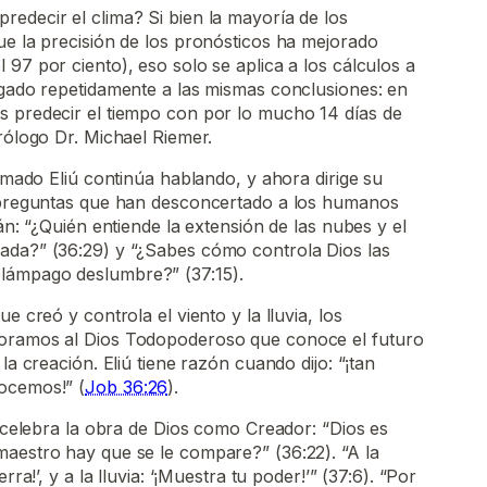
edecir el clima? Si bien la mayoría de los
ue la precisión de los pronósticos ha mejorado
 97 por ciento), eso solo se aplica a los cálculos a
egado repetidamente a las mismas conclusiones: en
s predecir el tiempo con por lo mucho 14 días de
orólogo Dr. Michael Riemer.
lamado Eliú continúa hablando, y ahora dirige su
a preguntas que han desconcertado a los humanos
tán: “¿Quién entiende la extensión de las nubes y el
ada?” (36:29) y “¿Sabes cómo controla Dios las
lámpago deslumbre?” (37:15).
e creó y controla el viento y la lluvia, los
doramos al Dios Todopoderoso que conoce el futuro
la creación. Eliú tiene razón cuando dijo: “¡tan
ocemos!” (
Job 36:26
).
ú celebra la obra de Dios como Creador: “Dios es
maestro hay que se le compare?” (36:22). “A la
rra!’, y a la lluvia: ‘¡Muestra tu poder!’” (37:6). “Por