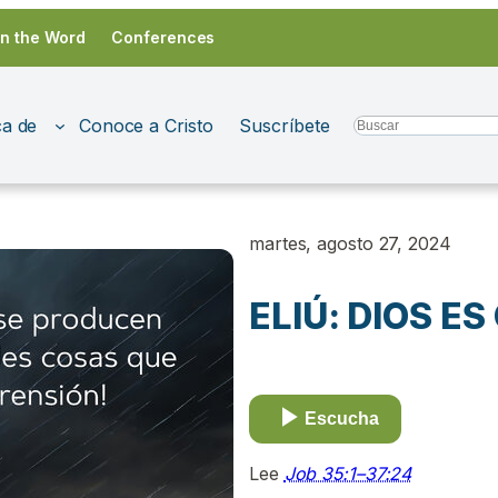
in the Word
Conferences
a de
Conoce a Cristo
Suscríbete
Search
martes, agosto 27, 2024
ELIÚ: DIOS E
Escucha
Lee
Job 35:1–37:24