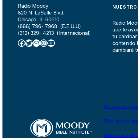
Radio Moody
NUESTRO
820 N. LaSalle Blvd.
Chicago, IL 60610
Radio Moody
(888) 796- 7968 (E.E.U.U)
que te ayud
(312) 329- 4213 (Internacional)
tu caminar
Facebook
Twitter
Correo electrónico
Instagram
YouTube
contenido b
cambiará tu
Políticas de priv
Términos de uso
Declaración de A