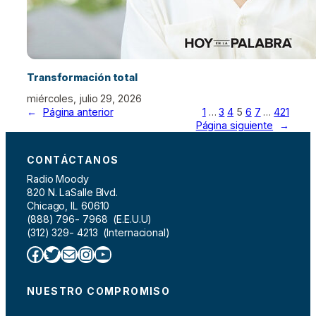
Transformación total
miércoles, julio 29, 2026
←
Página anterior
1
…
3
4
5
6
7
…
421
Página siguiente
→
CONTÁCTANOS
Radio Moody
820 N. LaSalle Blvd.
Chicago, IL 60610
(888) 796- 7968 (E.E.U.U)
(312) 329- 4213 (Internacional)
Facebook
Twitter
Correo electrónico
Instagram
YouTube
NUESTRO COMPROMISO