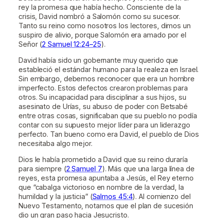
rey la promesa que había hecho. Consciente de la
crisis, David nombró a Salomón como su sucesor.
Tanto su reino como nosotros los lectores, dimos un
suspiro de alivio, porque Salomón era amado por el
Señor (
2 Samuel 12:24–25
).
David había sido un gobernante muy querido que
estableció el estándar humano para la realeza en Israel.
Sin embargo, debemos reconocer que era un hombre
imperfecto. Estos defectos crearon problemas para
otros. Su incapacidad para disciplinar a sus hijos, su
asesinato de Urías, su abuso de poder con Betsabé
entre otras cosas, significaban que su pueblo no podía
contar con su supuesto mejor líder para un liderazgo
perfecto. Tan bueno como era David, el pueblo de Dios
necesitaba algo mejor.
Dios le había prometido a David que su reino duraría
para siempre (
2 Samuel 7
). Más que una larga línea de
reyes, esta promesa apuntaba a Jesús, el Rey eterno
que “cabalga victorioso en nombre de la verdad, la
humildad y la justicia” (
Salmos 45:4
). Al comienzo del
Nuevo Testamento, notamos que el plan de sucesión
dio un gran paso hacia Jesucristo.