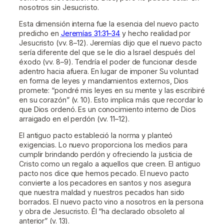
nosotros sin Jesucristo.
Esta dimensión interna fue la esencia del nuevo pacto
predicho en
Jeremías 31:31–34
y hecho realidad por
Jesucristo (vv. 8–12). Jeremías dijo que el nuevo pacto
sería diferente del que se le dio a Israel después del
éxodo (vv. 8–9). Tendría el poder de funcionar desde
adentro hacia afuera. En lugar de imponer Su voluntad
en forma de leyes y mandamientos externos, Dios
promete: “pondré mis leyes en su mente y las escribiré
en su corazón” (v. 10). Esto implica más que recordar lo
que Dios ordenó. Es un conocimiento interno de Dios
arraigado en el perdón (vv. 11–12).
El antiguo pacto estableció la norma y planteó
exigencias. Lo nuevo proporciona los medios para
cumplir brindando perdón y ofreciendo la justicia de
Cristo como un regalo a aquellos que creen. El antiguo
pacto nos dice que hemos pecado. El nuevo pacto
convierte a los pecadores en santos y nos asegura
que nuestra maldad y nuestros pecados han sido
borrados. El nuevo pacto vino a nosotros en la persona
y obra de Jesucristo. Él “ha declarado obsoleto al
anterior” (v. 13).