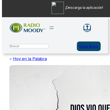
¡Descarga la aplicación!
Saltar
al
contenido
Search
Dona Ahora
<
Hoy en la Palabra