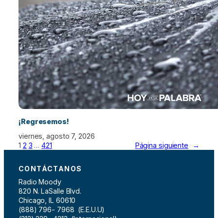
¡Regresemos!
viernes, agosto 7, 2026
1
2
3
…
421
Página siguiente
→
CONTÁCTANOS
Radio Moody
820 N. LaSalle Blvd.
Chicago, IL 60610
(888) 796- 7968 (E.E.U.U)