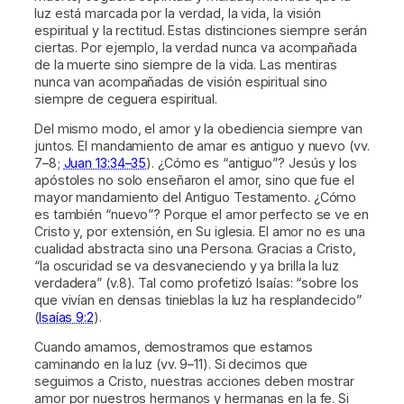
luz está marcada por la verdad, la vida, la visión
espiritual y la rectitud. Estas distinciones siempre serán
ciertas. Por ejemplo, la verdad nunca va acompañada
de la muerte sino siempre de la vida. Las mentiras
nunca van acompañadas de visión espiritual sino
siempre de ceguera espiritual.
Del mismo modo, el amor y la obediencia siempre van
juntos. El mandamiento de amar es antiguo y nuevo (vv.
7–8;
Juan 13:34–35
). ¿Cómo es “antiguo”? Jesús y los
apóstoles no solo enseñaron el amor, sino que fue el
mayor mandamiento del Antiguo Testamento. ¿Cómo
es también “nuevo”? Porque el amor perfecto se ve en
Cristo y, por extensión, en Su iglesia. El amor no es una
cualidad abstracta sino una Persona. Gracias a Cristo,
“la oscuridad se va desvaneciendo y ya brilla la luz
verdadera” (v.8). Tal como profetizó Isaías: “sobre los
que vivían en densas tinieblas la luz ha resplandecido”
(
Isaías 9:2
).
Cuando amamos, demostramos que estamos
caminando en la luz (vv. 9–11). Si decimos que
seguimos a Cristo, nuestras acciones deben mostrar
amor por nuestros hermanos y hermanas en la fe. Si