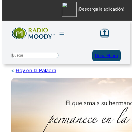
¡Descarga la aplicación!
Saltar
al
contenido
Search
Dona Ahora
<
Hoy en la Palabra