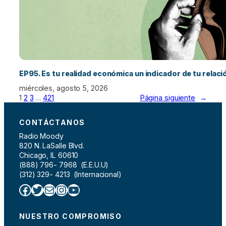
EP95. Es tu realidad económica un indicador de tu relac
miércoles, agosto 5, 2026
1
2
3
…
421
Página siguiente
→
CONTÁCTANOS
Radio Moody
820 N. LaSalle Blvd.
Chicago, IL 60610
(888) 796- 7968 (E.E.U.U)
(312) 329- 4213 (Internacional)
Facebook
Twitter
Correo electrónico
Instagram
YouTube
NUESTRO COMPROMISO